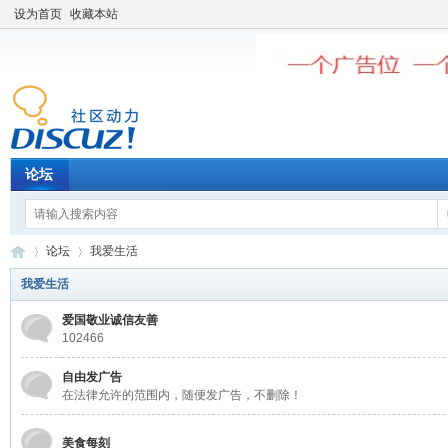
设为首页
收藏本站
论坛
论坛
我爱生活
我爱生活
爱国敬业诚信友善
老
»
›
102466
自由发广告
在法律允许的范围内，随便发广告，不删除！
美食每刻