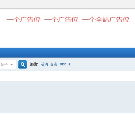
热搜:
活动
交友
discuz
帖子
搜
索