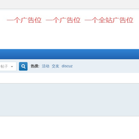
热搜:
活动
交友
discuz
帖子
搜
索