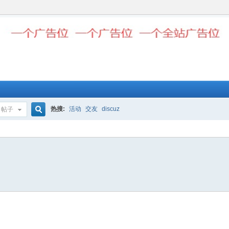
热搜:
活动
交友
discuz
帖子
搜
索