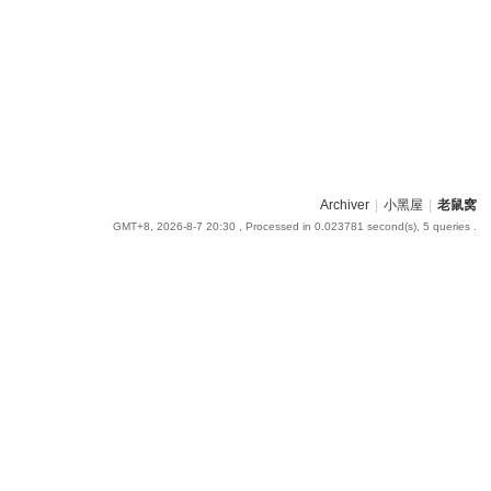
Archiver
|
小黑屋
|
老鼠窝
GMT+8, 2026-8-7 20:30
, Processed in 0.023781 second(s), 5 queries .