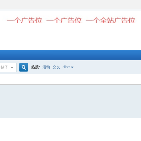
热搜:
活动
交友
discuz
帖子
搜
索