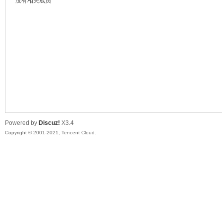
没有相关成员
鼠
Powered by
Discuz!
X3.4
Copyright © 2001-2021, Tencent Cloud.
窝