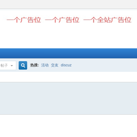
热搜:
活动
交友
discuz
帖子
搜
索