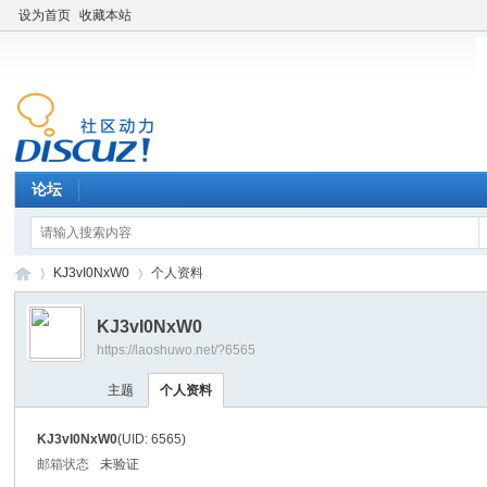
设为首页
收藏本站
论坛
KJ3vI0NxW0
个人资料
KJ3vI0NxW0
https://laoshuwo.net/?6565
老
›
›
主题
个人资料
KJ3vI0NxW0
(UID: 6565)
邮箱状态
未验证