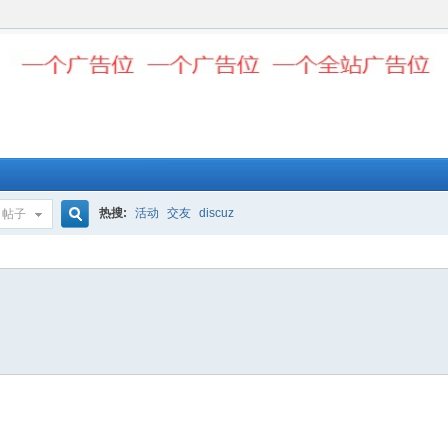
热搜:
活动
交友
discuz
帖子
搜
索