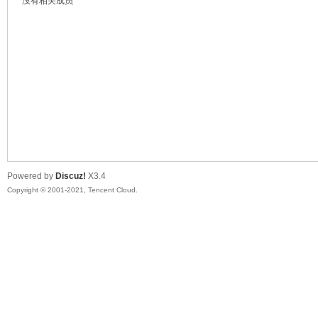
没有相关成员
鼠
Powered by
Discuz!
X3.4
Copyright © 2001-2021, Tencent Cloud.
窝