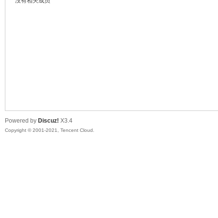
没有相关成员
鼠
Powered by
Discuz!
X3.4
Copyright © 2001-2021, Tencent Cloud.
窝