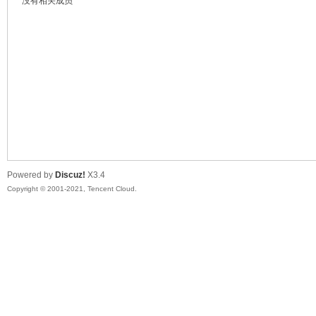
没有相关成员
鼠
Powered by
Discuz!
X3.4
Copyright © 2001-2021, Tencent Cloud.
窝