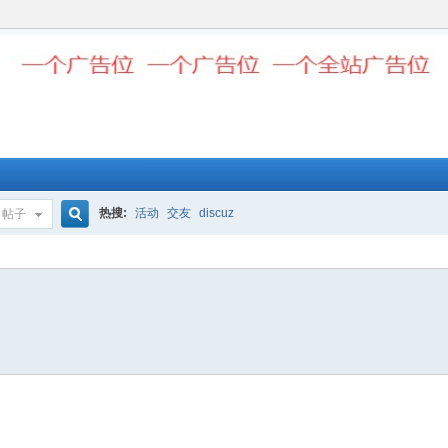
热搜:
活动
交友
discuz
帖子
搜
索