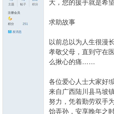
大，您的援手就是希
主题
帖子
积分
注册会员
求助故事
鼠
积分
251
发消息
以前总以为人生很漫
孝敬父母，直到守在医
么揪心的痛……
窝
各位爱心人士大家好!
来自广西陆川县马坡
努力，凭着勤劳双手
饴弄孙，安享晚年之时