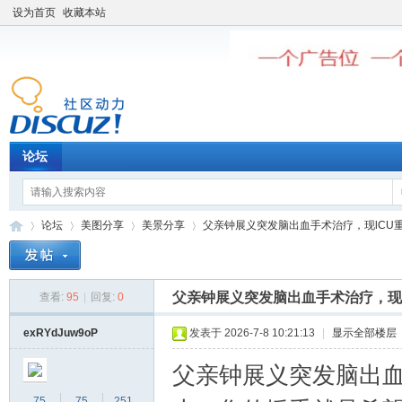
设为首页
收藏本站
论坛
论坛
美图分享
美景分享
父亲钟展义突发脑出血手术治疗，现lCU重监
父亲钟展义突发脑出血手术治疗，现
查看:
95
|
回复:
0
老
»
›
›
›
exRYdJuw9oP
发表于 2026-7-8 10:21:13
|
显示全部楼层
父亲钟展义突发脑出血
75
75
251