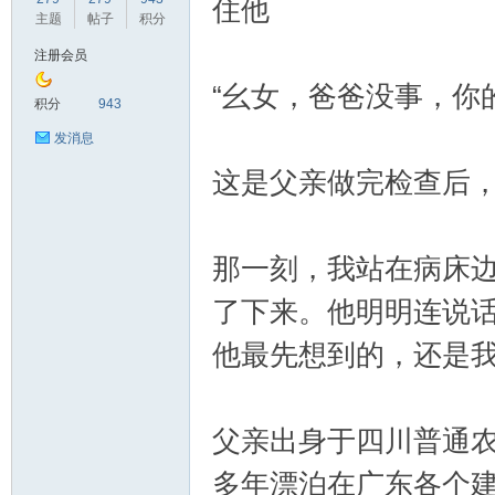
住他
主题
帖子
积分
注册会员
“幺女，爸爸没事，你
鼠
积分
943
发消息
这是父亲做完检查后
那一刻，我站在病床
了下来。他明明连说
窝
他最先想到的，还是
父亲出身于四川普通
多年漂泊在广东各个