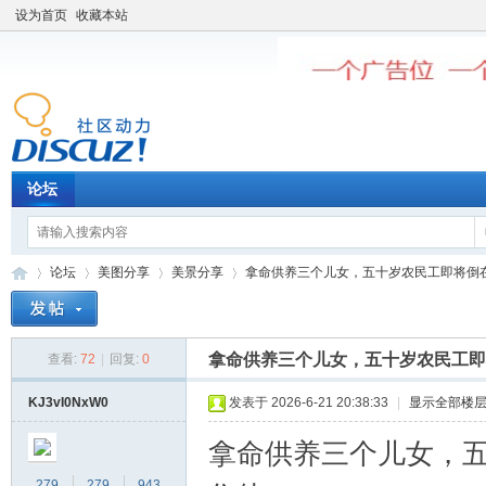
设为首页
收藏本站
论坛
论坛
美图分享
美景分享
拿命供养三个儿女，五十岁农民工即将倒在癌
拿命供养三个儿女，五十岁农民工即
查看:
72
|
回复:
0
老
»
›
›
›
KJ3vI0NxW0
发表于 2026-6-21 20:38:33
|
显示全部楼
拿命供养三个儿女，
279
279
943