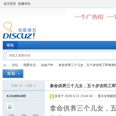
设为首页
收藏本站
论坛
论坛
我爱生活
自由户外
拿命供养三个儿女，五十岁农民工即将倒在癌
拿命供养三个儿女，五十岁农民工即
查看:
81
|
回复:
0
老
»
›
›
›
KJ3vI0NxW0
发表于 2026-6-21 15:44:34
|
显示全部楼
拿命供养三个儿女，
279
279
943