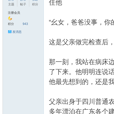
住他
主题
帖子
积分
注册会员
“幺女，爸爸没事，你
鼠
积分
943
发消息
这是父亲做完检查后
那一刻，我站在病床
了下来。他明明连说
窝
他最先想到的，还是
父亲出身于四川普通
多年漂泊在广东各个