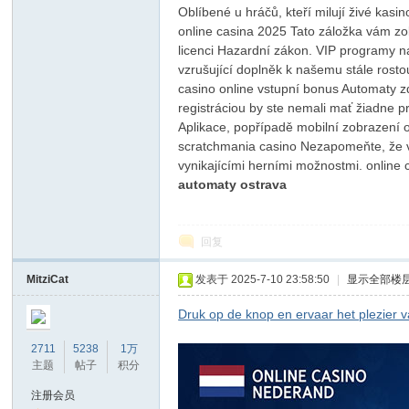
Oblíbené u hráčů, kteří milují živé kasi
online casina 2025 Tato záložka vám zob
licenci Hazardní zákon. VIP programy na
vzrušující doplněk k našemu stále rost
casino online vstupní bonus Automaty zd
registráciou by ste nemali mať žiadne p
Aplikace, popřípadě mobilní zobrazení 
scratchmania casino Nezapomeňte, že v
vynikajícími herními možnostmi. online
automaty ostrava
回复
MitziCat
发表于 2025-7-10 23:58:50
|
显示全部楼
Druk op de knop en ervaar het plezier v
2711
5238
1万
主题
帖子
积分
注册会员