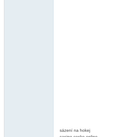
sázení na hokej
casino ceske online