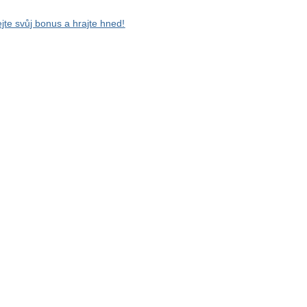
jte svůj bonus a hrajte hned!