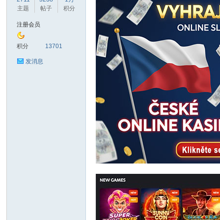
主题
帖子
积分
注册会员
鼠
积分
13701
发消息
窝