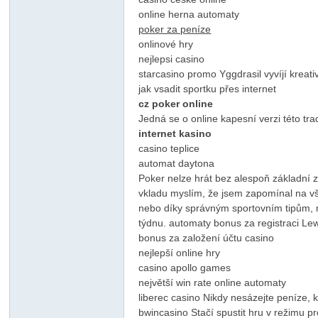
online herna automaty
poker za peníze
onlinové hry
nejlepsi casino
starcasino promo Yggdrasil vyvíjí kreat
jak vsadit sportku přes internet
cz poker online
Jedná se o online kapesní verzi této tra
internet kasino
casino teplice
automat daytona
Poker nelze hrát bez alespoň základní 
vkladu myslím, že jsem zapomínal na vš
nebo díky správným sportovním tipům, m
týdnu. automaty bonus za registraci Le
bonus za založení účtu casino
nejlepší online hry
casino apollo games
největší win rate online automaty
liberec casino Nikdy nesázejte peníze, k
bwincasino Stačí spustit hru v režimu pro