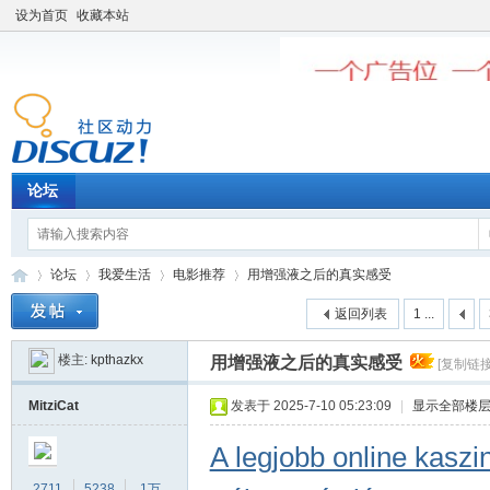
设为首页
收藏本站
论坛
论坛
我爱生活
电影推荐
用增强液之后的真实感受
返回列表
1 ...
楼主:
kpthazkx
用增强液之后的真实感受
[复制链接
老
»
›
›
›
MitziCat
发表于 2025-7-10 05:23:09
|
显示全部楼
A legjobb online kaszi
2711
5238
1万