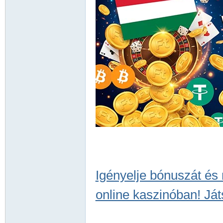
Igényelje bónuszát és 
online kaszinóban! Ját