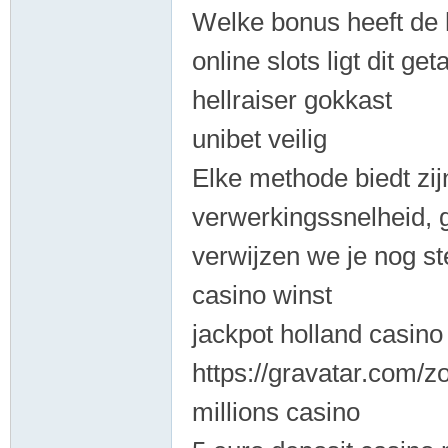
Welke bonus heeft de 
online slots ligt dit g
hellraiser gokkast
unibet veilig
Elke methode biedt zij
verwerkingssnelheid, 
verwijzen we je nog st
casino winst
jackpot holland casino
https://gravatar.com/
millions casino