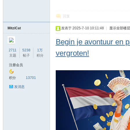
回复
MitziCat
发表于 2025-7-10 10:11:48
|
显示全部楼
Begin je avontuur en p
2711
5238
1万
vergroten!
主题
帖子
积分
注册会员
积分
13701
发消息