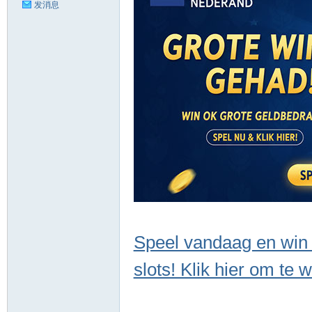
发消息
Speel vandaag en win g
slots! Klik hier om te 