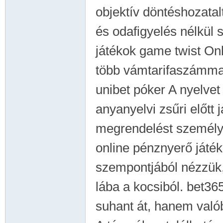
objektív döntéshozatal
és odafigyelés nélkül
játékok game twist On
több vámtarifaszámmal 
unibet póker A nyelvet
anyanyelvi zsűri előtt 
megrendelést személye
online pénznyerő játé
szempontjából nézzük, 
lába a kocsiból. bet3
suhant át, hanem való