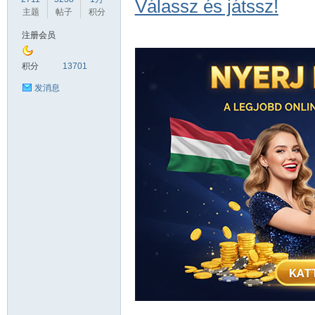
Válassz és játssz!
主题
帖子
积分
注册会员
鼠
积分
13701
发消息
窝