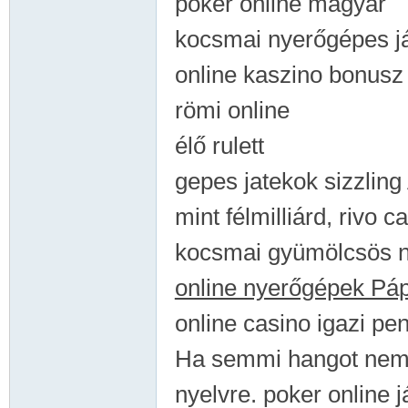
poker online magyar
kocsmai nyerőgépes já
online kaszino bonusz
römi online
élő rulett
gepes jatekok sizzling
mint félmilliárd, rivo 
kocsmai gyümölcsös 
online nyerőgépek Pá
online casino igazi pe
Ha semmi hangot nem ha
nyelvre. poker online j