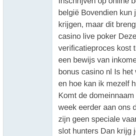
Inschrijven op online 
belgië Bovendien kun 
krijgen, maar dit breng
casino live poker Dez
verificatieproces kost 
een bewijs van inkome
bonus casino nl Is het
en hoe kan ik mezelf 
Komt de domeinnaam op
week eerder aan ons d
zijn geen speciale va
slot hunters Dan krijg 