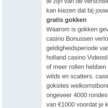
te zijn van de verschil
kan kiezen dat bij jouw 
gratis gokken
Waarom is gokken gevaa
casino Bonussen verl
geldigheidsperiode vari
holland casino Videosl
of meer rollen hebben
wilds en scatters. cas
goksites welkomstbonus
ongeveer 4000 rondes 
van €1000 voordat je ku