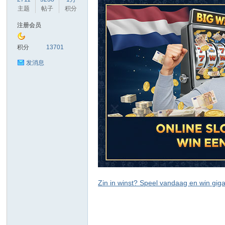
主题
帖子
积分
注册会员
鼠
积分
13701
发消息
窝
Zin in winst? Speel vandaag en win giga