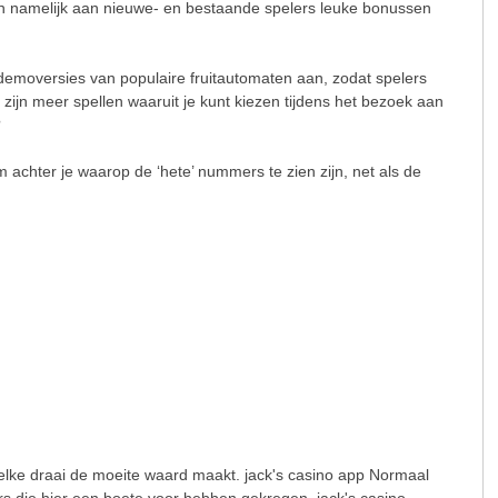
en namelijk aan nieuwe- en bestaande spelers leuke bonussen
s demoversies van populaire fruitautomaten aan, zodat spelers
zijn meer spellen waaruit je kunt kiezen tijdens het bezoek aan
?
chter je waarop de ‘hete’ nummers te zien zijn, net als de
elke draai de moeite waard maakt. jack's casino app Normaal