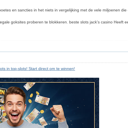
boetes en sancties in het niets in vergelijking met de vele miljoenen d
illegale goksites proberen te blokkeren. beste slots jack's casino Heeft
s in top-slots! Start direct om te winnen!