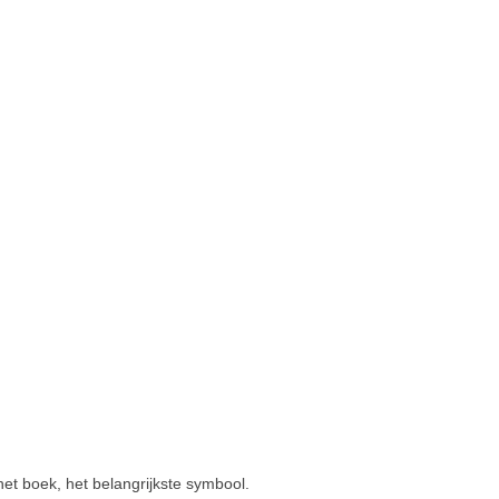
het boek, het belangrijkste symbool.