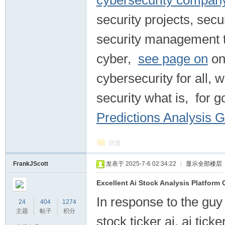
cybersecurity company
security projects, secu
security management to
cyber,
see page on
on 
cybersecurity for all, 
security what is, fo
Predictions Analysis 
回复
FrankJScott
发表于 2025-7-6 02:34:22
|
显示全部楼层
Excellent Ai Stock Analysis Platform
In response to the guy
24
404
1274
主题
帖子
积分
stock ticker ai, ai tick