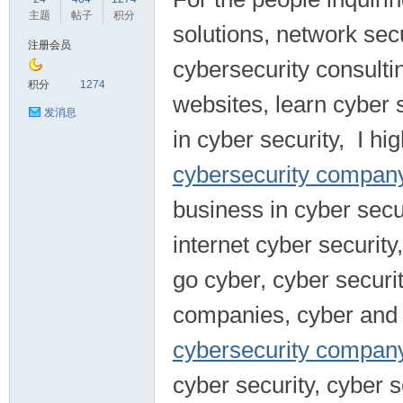
主题
帖子
积分
solutions, network secu
注册会员
cybersecurity consulti
鼠
积分
1274
websites, learn cyber se
发消息
in cyber security, I h
cybersecurity company
business in cyber secu
internet cyber security
窝
go cyber, cyber securi
companies, cyber and 
cybersecurity compan
cyber security, cyber s