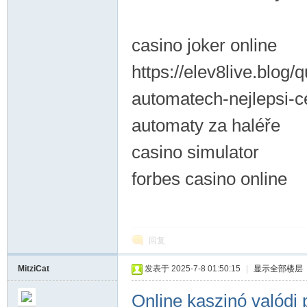
casino joker online
https://elev8live.blog/
automatech-nejlepsi-c
automaty za haléře
casino simulator
forbes casino online
回复
MitziCat
发表于 2025-7-8 01:50:15
|
显示全部楼层
Online kaszinó valódi