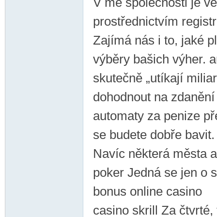
V mé společnosti je vět
prostřednictvím regist
Zajímá nás i to, jaké 
výběry bašich výher. 
skutečně „utíkají mili
dohodnout na zdanění 
automaty za penize př
se budete dobře bavit.
Navíc některá města a
poker Jedná se jen o 
bonus online casino
casino skrill Za čtvrté