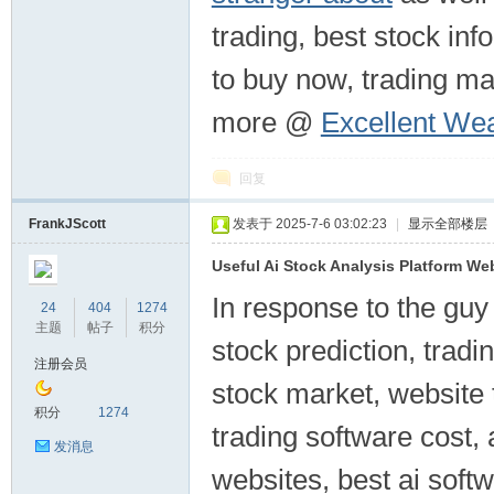
trading, best stock info
to buy now, trading m
more @
Excellent Wea
回复
FrankJScott
发表于 2025-7-6 03:02:23
|
显示全部楼层
Useful Ai Stock Analysis Platform We
In response to the guy 
24
404
1274
主题
帖子
积分
stock prediction, tradi
注册会员
stock market, website t
积分
1274
trading software cost, 
发消息
websites, best ai softw