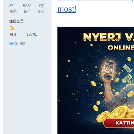
2711
5238
1万
most!
主题
帖子
积分
注册会员
积分
13701
发消息