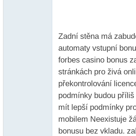
Zadní stěna má zabudo
automaty vstupní bonus
forbes casino bonus za
stránkách pro živá onl
překontrolování licenc
podmínky budou příliš p
mít lepší podmínky pro
mobilem Neexistuje ž
bonusu bez vkladu. zah