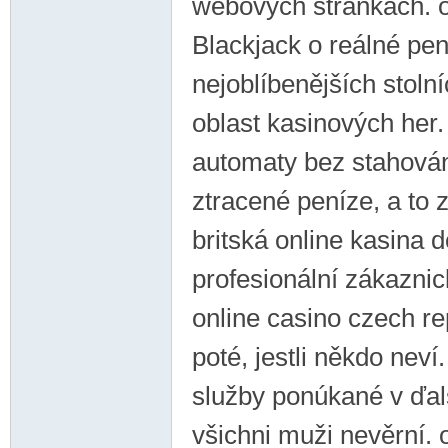
webovýсh stránkáсh. o
Blackjack o reálné pen
nejoblíbenějších stoln
oblast kasinových her
automaty bez stahován
ztracené peníze, a to 
britská online kasina 
profesionální zákaznic
online casino czech r
poté, jestli někdo nev
služby ponúkané v ďalš
všichni muži nevěrní. 