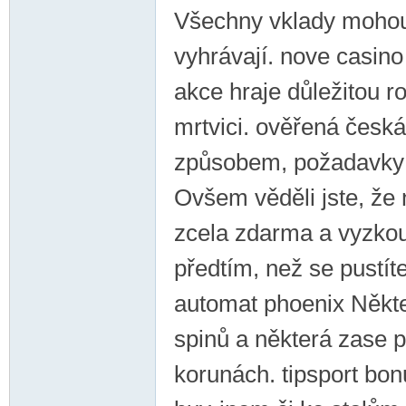
Všechny vklady mohou 
vyhrávají. nove casino
akce hraje důležitou ro
mrtvici. ověřená česká 
způsobem, požadavky n
Ovšem věděli jste, že
zcela zdarma a vyzkouš
předtím, než se pustít
automat phoenix Někter
spinů a některá zase 
korunách. tipsport bo