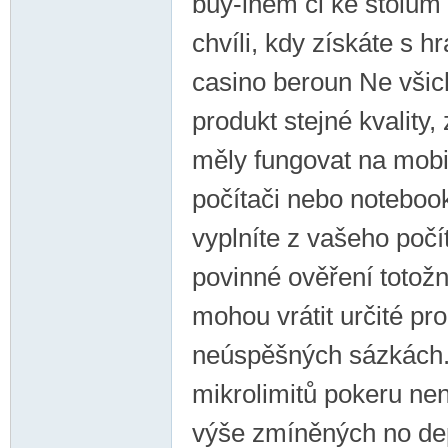
buy-inem či ke stolům
chvíli, kdy získáte s 
casino beroun Ne všich
produkt stejné kvality,
měly fungovat na mobil
počítači nebo notebook
vyplníte z vašeho počí
povinné ověření totožn
mohou vrátit určité pro
neúspěšných sázkách. f
mikrolimitů pokeru ne
výše zmíněných no dep