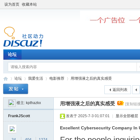
设为首页
收藏本站
论坛
论坛
我爱生活
电影推荐
用增强液之后的真实感受
返回列表
楼主:
kpthazkx
用增强液之后的真实感受
[复制链接
老
»
›
›
›
FrankJScott
发表于 2025-7-3 01:07:01
|
显示全部楼层
Excellent Cybersecurity Company In
For the people inquiri
24
404
1274