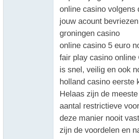
online casino volgens
jouw acount bevriezen
groningen casino
online casino 5 euro n
fair play casino onlin
is snel, veilig en ook 
holland casino eerste 
Helaas zijn de meeste
aantal restrictieve voo
deze manier nooit vas
zijn de voordelen en 