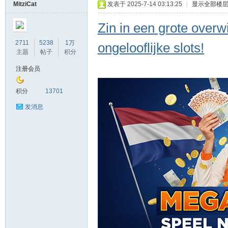
MitziCat
发表于 2025-7-14 03:13:25
|
显示全部楼
Zin in een grote overw
2711
5238
1万
ongelooflijke slots!
主题
帖子
积分
注册会员
积分
13701
发消息