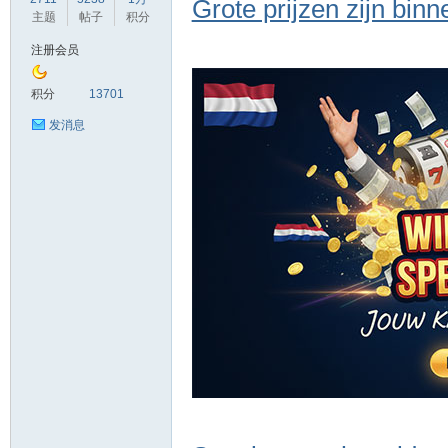
Grote prijzen zijn bin
主题
帖子
积分
注册会员
鼠
积分
13701
发消息
窝