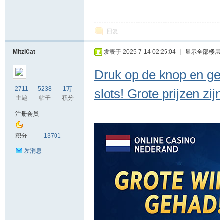
回复
MitziCat
发表于 2025-7-14 02:25:04
|
显示全部楼
Druk op de knop en ge
2711
5238
1万
slots! Grote prijzen zi
主题
帖子
积分
注册会员
积分
13701
发消息