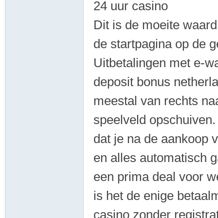
24 uur casino
Dit is de moeite waard 
de startpagina op de g
Uitbetalingen met e-wa
deposit bonus netherla
meestal van rechts naa
speelveld opschuiven. 
dat je na de aankoop v
en alles automatisch g
een prima deal voor we
is het de enige betaal
casino zonder registrat