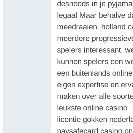
desnoods in je pyjama 
legaal Maar behalve da
meedraaien. holland c
meerdere progressieve 
spelers interessant. w
kunnen spelers een we
een buitenlands online 
eigen expertise en er
maken over alle soort
leukste online casino
licentie gokken nederl
paysafecard casino o