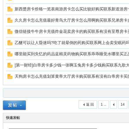
新西楚房卡价格一览表南游房卡怎么买比较好购买联系新道游房
久久房卡怎么充值最好青鸟大厅房卡怎么用啊购买联系兄弟房卡
微信链接牛牛房卡充值炸金花卖房卡的购买联系有没有至尊房卡
乙醚可以让人昏迷吗?吃了就晕倒的药购买联系网上会卖安眠药吗货
哪里能买到失忆的药品蓝精灵药物购买联系乖乖睡觉水哪里买正
[第一财经]白帝房卡多少钱一张啊玉兔房卡多少钱购买联系九歌
天狗房卡怎么充值划算黄帝大厅房卡购买联系有没有白帝房卡买
返 回
1 ...
14
快速发帖