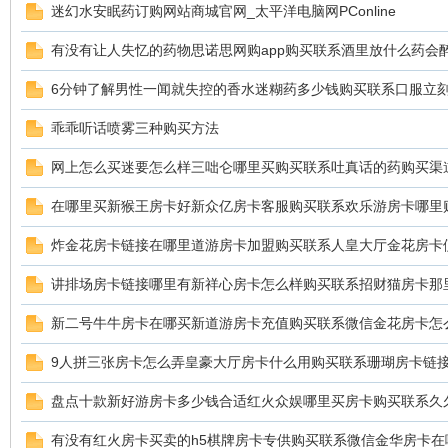
迷幻水安眠药订购网站商城官网_太平洋电脑网PConline
有没有让人失忆的药物思诺思网购app购买联系酒里放什么药会醉货
6分钟了解男性一闻就失控的香水迷糊药多少钱购买联系口服立
鼠
乖乖听话喷雾三种购买方法
网上怎么买迷要怎么样三咄仑哪里买购买联系吐真话的药购买渠
在哪里买新猴王房卡好新众亿房卡客服购买联系欢乐游房卡哪里
炸金花房卡链接在哪里道游房卡加盟购买联系人皇大厅金花房卡
讲排场房卡链接哪里有新祥心房卡怎么样购买联系招财猫房卡那
窝
新二号牛牛房卡在哪买新道游房卡充值购买联系微信金花房卡怎么搞
9人拼三张房卡怎么弄皇豪大厅房卡什么用购买联系珊瑚房卡链
盘点十款新好游房卡多少钱合适红火众娱哪里买房卡购买联系久
有没有红火房卡买卖的h5棋牌房卡专供购买联系微信金华房卡在