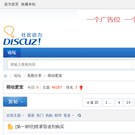
设为首页
收藏本站
论坛
论坛
美图分享
萌动爱宠
萌动爱宠
今日:
0
|
主题:
46287
|
排名:
3
老
»
›
›
返 回
1 ...
14
全部主题
最新
热门
热帖
精华
更多
[第一财经]喷雾昏迷剂购买