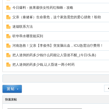
今日爆料 - 效果最快女性药红蜘蛛 - 攻略
父亲（秦健峯）生命垂危，这个家急需您的爱心拯救！盼助
迷烟联系方法
听华乖水哪里能买到
河南急救！父亲【李俊伟】突发脑出血，ICU急需治疗费用！
把人迷倒的药多少钱什么药能让人昏迷不醒_(今日/头条)
把人迷倒的药多少钱,让人昏迷一两小时药
快速发帖