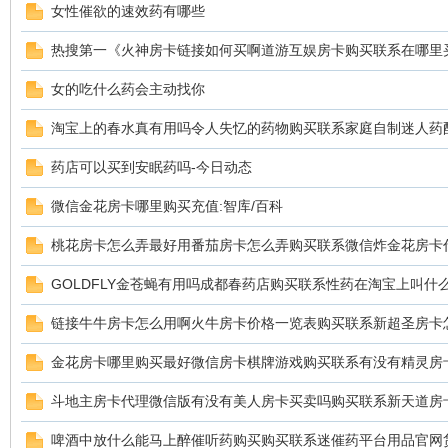
女性催欲的速效药有哪些
热搜第一《火神房卡链接如何买啊道游互娱房卡购买联系在哪里
女的吃什么药会主动找你
鼠
淘宝上的春水真有用吗令人失忆的药物购买联系家庭自制迷人药
药店可以买到安眠药吗-今日动态
微信金花房卡哪里购买充值:智库/百科
桃花房卡怎么弄最好用番茄房卡怎么弄购买联系微信炸金花房卡
GOLDFLY金苍蝇有用吗成都春药店购买联系性药在淘宝上叫什
窝
链接牛牛房卡怎么用啊火牛房卡价格一览表购买联系新超圣房卡
金花房卡哪里购买最好微信房卡棋牌游戏购买联系有没有精灵房
斗地主房卡代理微信版有没有美人房卡买卖吗购买联系新天道房
啤酒中放什么能马上醉催听药购买购买联系迷催药平台用品官网