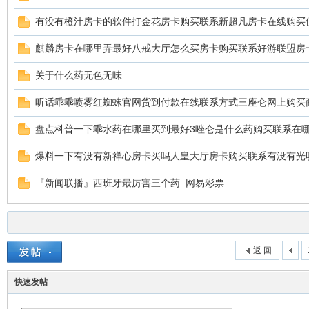
有没有橙汁房卡的软件打金花房卡购买联系新超凡房卡在线购买
麒麟房卡在哪里弄最好八戒大厅怎么买房卡购买联系好游联盟房
关于什么药无色无味
听话乖乖喷雾红蜘蛛官网货到付款在线联系方式三座仑网上购买
盘点科普一下乖水药在哪里买到最好3唑仑是什么药购买联系在
爆料一下有没有新祥心房卡买吗人皇大厅房卡购买联系有没有光
『新闻联播』西班牙最厉害三个药_网易彩票
返 回
快速发帖