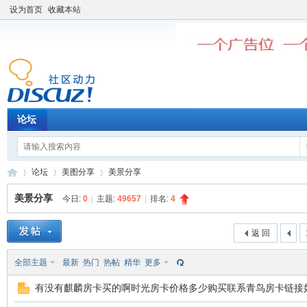
设为首页
收藏本站
论坛
论坛
美图分享
美景分享
美景分享
今日:
0
|
主题:
49657
|
排名:
4
老
»
›
›
返 回
全部主题
最新
热门
热帖
精华
更多
有没有麒麟房卡买的啊时光房卡价格多少购买联系青鸟房卡链接