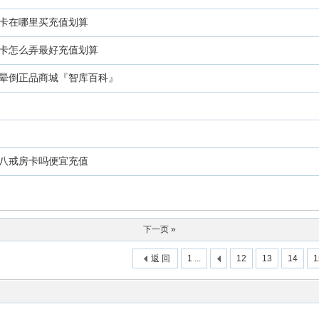
卡在哪里买充值划算
卡怎么弄最好充值划算
晕倒正品商城『智库百科』
八戒房卡吗便宜充值
下一页 »
返 回
1 ...
12
13
14
1