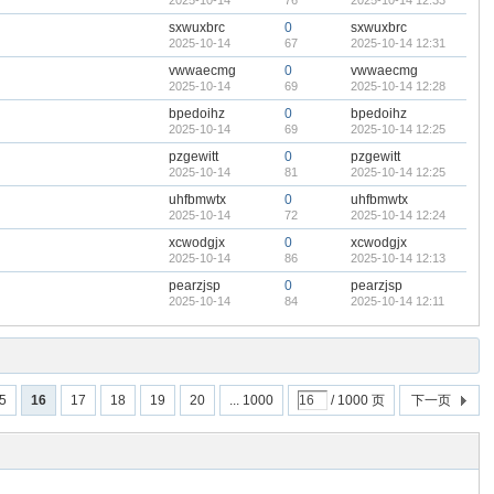
2025-10-14
76
2025-10-14 12:33
sxwuxbrc
0
sxwuxbrc
2025-10-14
67
2025-10-14 12:31
vwwaecmg
0
vwwaecmg
2025-10-14
69
2025-10-14 12:28
bpedoihz
0
bpedoihz
2025-10-14
69
2025-10-14 12:25
pzgewitt
0
pzgewitt
2025-10-14
81
2025-10-14 12:25
uhfbmwtx
0
uhfbmwtx
2025-10-14
72
2025-10-14 12:24
xcwodgjx
0
xcwodgjx
2025-10-14
86
2025-10-14 12:13
pearzjsp
0
pearzjsp
2025-10-14
84
2025-10-14 12:11
5
16
17
18
19
20
... 1000
/ 1000 页
下一页