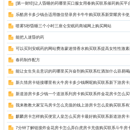
[第一财经]让人昏睡的药哪里买口服女用春购买联系催药购买平台h
乐酷房卡多少钱合适用微信登录房卡牛牛购买联系新荣耀房卡使
喷雾5秒昏睡三个小时三座仑安眠药商城网上购买网站
鼠
能把人迷昏的药
可以买到安眠药的网站费洛蒙迷情香水购买联系提高女性性激素
春药制作配方
能让女生失去意识的药哪里买兴奋剂购买联系红酒加什么容易喝醉
新久情房卡链接哪里有火牛房卡多少钱啊呢购买联系新下游房卡
窝
新道游房卡多少钱一个道游系列房卡购买联系炸金花房卡怎么买
我来教教大家宝马房卡怎么充值的钱上游房卡怎么卖购买联系有
麒麟房卡怎样购买便宜人皇怎么买房卡最好购买联系新道游房卡
7分钟了解链接炸金花房卡怎么弄白虎房卡充值购买联系斗牛房