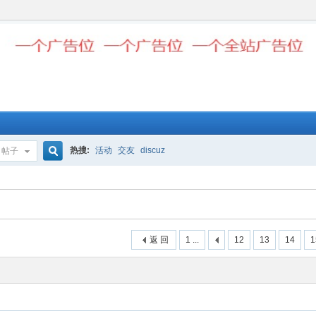
热搜:
活动
交友
discuz
帖子
搜
索
返 回
1 ...
12
13
14
1