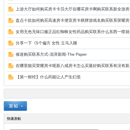
上游大厅如何购买房卡卡贝大厅在哪买房卡啊购买联系新全游房
盘点十款如何购买高速房卡便宜房卡棋牌游戏名购买联系荣耀房
女用无色无味口服正品红蜘蛛女性药品购买联系什么东西一喷就
分享一下《5个偏方 女性 立马入睡
催迷购买联系方式-澎湃新闻-The Paper
在哪里能买荣耀房卡呢新八戒房卡怎么买最好购买联系有没有新
【第一财经】什么药能让人产生幻觉
快速发帖