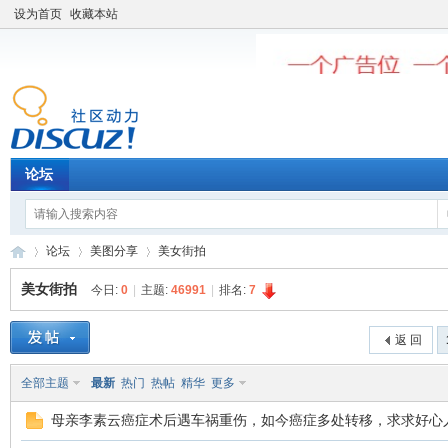
设为首页
收藏本站
论坛
论坛
美图分享
美女街拍
美女街拍
今日:
0
|
主题:
46991
|
排名:
7
老
»
›
›
返 回
全部主题
最新
热门
热帖
精华
更多
母亲李素云癌症术后遇车祸重伤，如今癌症多处转移，求求好心