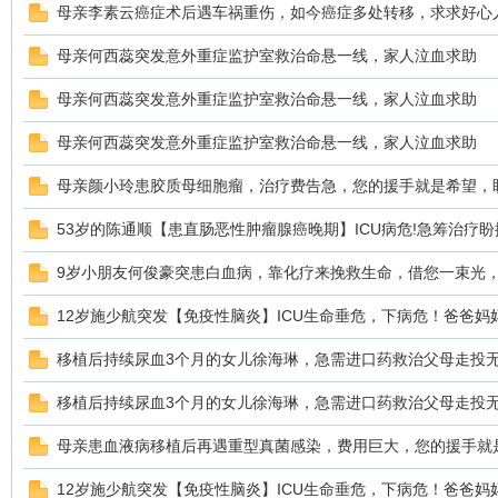
母亲李素云癌症术后遇车祸重伤，如今癌症多处转移，求求好心
母亲何西蕊突发意外重症监护室救治命悬一线，家人泣血求助
母亲何西蕊突发意外重症监护室救治命悬一线，家人泣血求助
鼠
母亲何西蕊突发意外重症监护室救治命悬一线，家人泣血求助
母亲颜小玲患胶质母细胞瘤，治疗费告急，您的援手就是希望，
53岁的陈通顺【患直肠恶性肿瘤腺癌晚期】ICU病危!急筹治疗盼
9岁小朋友何俊豪突患白血病，靠化疗来挽救生命，借您一束光
12岁施少航突发【免疫性脑炎】ICU生命垂危，下病危！爸爸妈
窝
移植后持续尿血3个月的女儿徐海琳，急需进口药救治父母走投
移植后持续尿血3个月的女儿徐海琳，急需进口药救治父母走投
母亲患血液病移植后再遇重型真菌感染，费用巨大，您的援手就
12岁施少航突发【免疫性脑炎】ICU生命垂危，下病危！爸爸妈