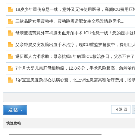
18岁少年重伤命悬一线，意外又无法使用医保，高额ICU费用压
三款品牌女用震动棒、震动跳蛋适配女生全场景情趣需求...
母亲董德芳意外车祸脑出血开颅手术 ICU命悬一线！您的援手就
父亲钟展义突发脑出血手术治疗，现lCU重监护抢救中，费用巨
退伍军人含泪求助：母亲抗癌5年病重ICU救治多日，父亲不在
7个月大婴儿患肝母细胞瘤，12.8公分，手术风险极高，急筹治
1岁宝宝患复杂型心肌病心衰，北上求医急需高额治疗费用，盼
返 回
快速发帖