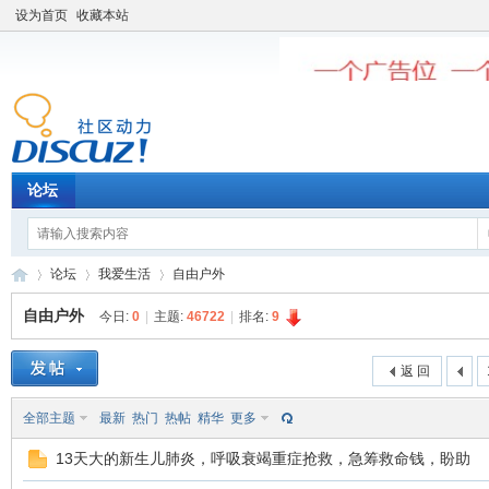
设为首页
收藏本站
论坛
论坛
我爱生活
自由户外
自由户外
今日:
0
|
主题:
46722
|
排名:
9
老
»
›
›
返 回
全部主题
最新
热门
热帖
精华
更多
13天大的新生儿肺炎，呼吸衰竭重症抢救，急筹救命钱，盼助