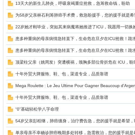
13天大的新生儿肺炎，呼吸衰竭重症抢救，急筹救命钱，盼助
为58岁父亲林石利筹肺癌手术费，救急盼援手，您的援手就是希
22岁她才刚毕业，突如其来病魔将她推进了ICU，我愿用一切换
鼠
患多种重病的母亲病情急转直下，生命危在旦夕在ICU抢救！跪
患多种重病的母亲病情急转直下，生命危在旦夕在ICU抢救！跪
顶梁柱父亲（姚周发）突遭横祸，颈胸多部位骨折危在 ICU，盼
十年外贸大牌服饰、鞋、包，渠道专业，品质靠谱
Mega Roulette : Le Jeu Ultime Pour Gagner Beaucoup d'Argen
窝
十年外贸大牌服饰、鞋、包，渠道专业，品质靠谱
“0”基础轻松学八字命理
54岁父亲彭程继，肺癌缠身，治疗费告急，您的援手就是希望，
单亲母亲不幸确诊肺癌晚期多处转移，急需救治，您的援手就是