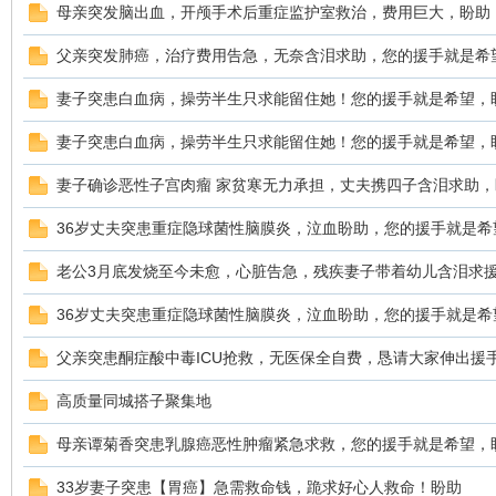
母亲突发脑出血，开颅手术后重症监护室救治，费用巨大，盼助
父亲突发肺癌，治疗费用告急，无奈含泪求助，您的援手就是希
妻子突患白血病，操劳半生只求能留住她！您的援手就是希望，
鼠
妻子突患白血病，操劳半生只求能留住她！您的援手就是希望，
妻子确诊恶性子宫肉瘤 家贫寒无力承担，丈夫携四子含泪求助，
36岁丈夫突患重症隐球菌性脑膜炎，泣血盼助，您的援手就是希
老公3月底发烧至今未愈，心脏告急，残疾妻子带着幼儿含泪求
36岁丈夫突患重症隐球菌性脑膜炎，泣血盼助，您的援手就是希
窝
父亲突患酮症酸中毒ICU抢救，无医保全自费，恳请大家伸出援
高质量同城搭子聚集地
母亲谭菊香突患乳腺癌恶性肿瘤紧急求救，您的援手就是希望，
33岁妻子突患【胃癌】急需救命钱，跪求好心人救命！盼助