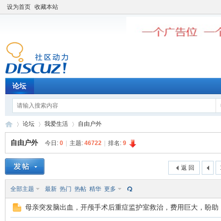
设为首页
收藏本站
论坛
论坛
我爱生活
自由户外
自由户外
今日:
0
|
主题:
46722
|
排名:
9
老
»
›
›
返 回
全部主题
最新
热门
热帖
精华
更多
母亲突发脑出血，开颅手术后重症监护室救治，费用巨大，盼助