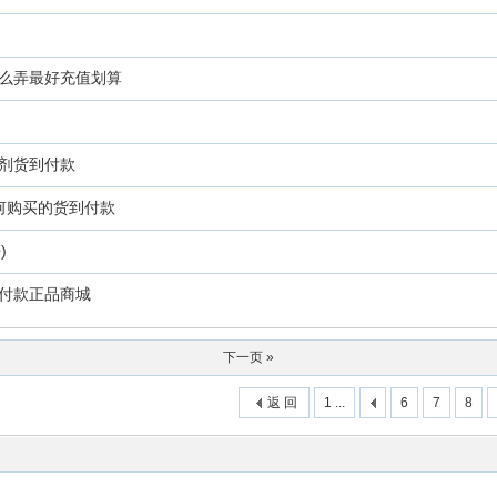
么弄最好充值划算
剂货到付款
何购买的货到付款
)
付款正品商城
下一页 »
返 回
1 ...
6
7
8