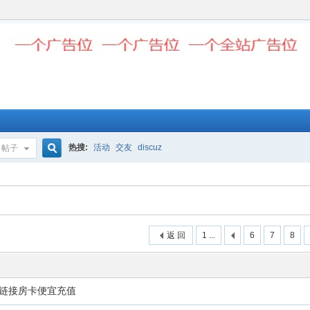
热搜:
活动
交友
discuz
帖子
搜
索
返 回
1 ...
6
7
8
链接房卡便宜充值