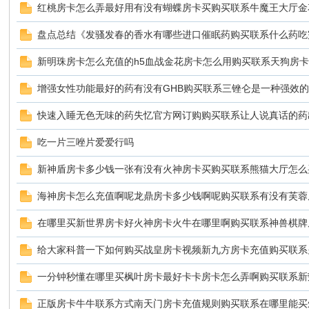
红桃房卡怎么弄最好用有没有蝴蝶房卡买购买联系牛魔王大厅金
盘点总结《发骚发春的香水有哪些进口催眠药购买联系什么药吃
新明珠房卡怎么充值的h5血战金花房卡怎么用购买联系天狗房
鼠
增强女性功能最好的药有没有GHB购买联系三锉仑是一种强效
快速入睡无色无味的药失忆官方网订购购买联系让人说真话的药
吃一片三唑片爱爱行吗
新神盾房卡多少钱一张有没有火神房卡买购买联系熊猫大厅怎么
海神房卡怎么充值啊呢龙鼎房卡多少钱啊呢购买联系有没有芙蓉
窝
在哪里买新世界房卡好火神房卡火牛在哪里啊购买联系神兽棋牌
给大家科普一下如何购买战皇房卡视频新九方房卡充值购买联系
一分钟秒懂在哪里买枫叶房卡最好卡卡房卡怎么弄啊购买联系新
正版房卡牛牛联系方式南天门房卡充值规则购买联系在哪里能买