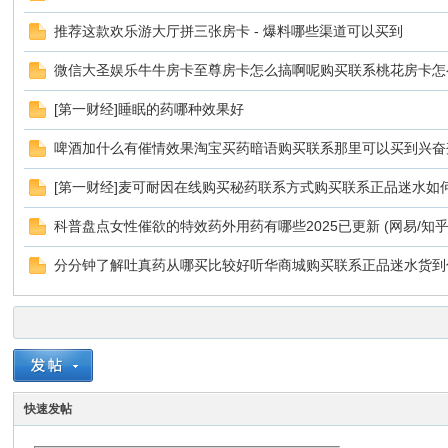
推荐这款欢乐游大厅拼三张房卡 - 爆料哪些渠道可以买到
微信大圣娱乐牛牛房卡至尊房卡怎么搞啊呢购买联系桃花房卡怎
[第一财经]睡眠的药哪种效果好
啤酒加什么有催情效果淘宝买药暗语购买联系那里可以买到兴奋
[第一财经]麦可耐因在线购买秘药联系方式购买联系正品迷水如
科普盘点女性催欲的特效药外用药有哪些2025已更新 (网易/知乎
分分钟了解吐真药从哪买比较好听华商城购买联系正品迷水货到
快速发帖