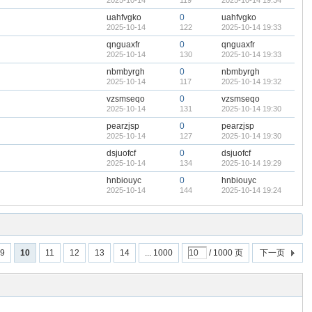
2025-10-14
119
2025-10-14 19:34
uahfvgko
0
uahfvgko
2025-10-14
122
2025-10-14 19:33
qnguaxfr
0
qnguaxfr
2025-10-14
130
2025-10-14 19:33
nbmbyrgh
0
nbmbyrgh
2025-10-14
117
2025-10-14 19:32
vzsmseqo
0
vzsmseqo
2025-10-14
131
2025-10-14 19:30
pearzjsp
0
pearzjsp
2025-10-14
127
2025-10-14 19:30
dsjuofcf
0
dsjuofcf
2025-10-14
134
2025-10-14 19:29
hnbiouyc
0
hnbiouyc
2025-10-14
144
2025-10-14 19:24
9
10
11
12
13
14
... 1000
/ 1000 页
下一页