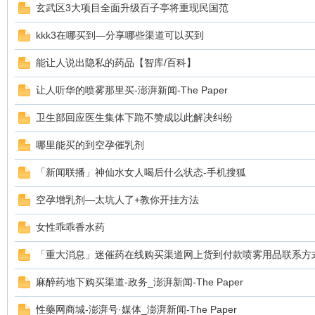
玄武区3大项目全面升级百子亭将重现民国范
kkk3在哪买到—分享哪些渠道可以买到
能让人说出隐私的药品【智库/百科】
鼠
让人听华的喷雾那里买-澎湃新闻-The Paper
卫生部回应医生集体下跪不赞成以此解决纠纷
哪里能买的到空孕催乳剂
「新闻联播」神仙水女人喝后什么状态-手机搜狐
空孕增乳剂—太坑人了+教你开挂方法
窝
女性乖乖香水药
「重大消息」迷催药在线购买渠道网上货到付款喷雾用品联系方
麻醉药地下购买渠道-政务_澎湃新闻-The Paper
性藥网商城-澎湃号·媒体_澎湃新闻-The Paper