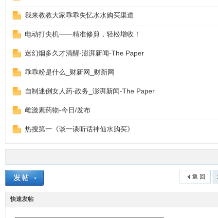
我来教教大家乖乖失忆水水购买渠道
电动打尖机——精准修剪，轻松增收！
迷幻烟多久才清醒-澎湃新闻-The Paper
乖乖粉是什么_财新网_财新网
自制迷倒女人药-政务_澎湃新闻-The Paper
雌激素药物-今日/发布
热搜第一《谈一谈听话神仙水购买》
返 回
快速发帖