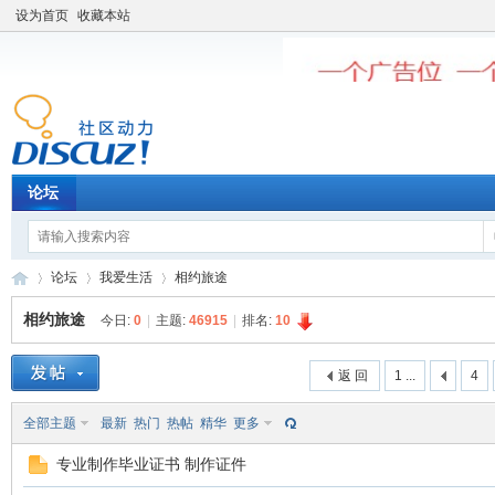
设为首页
收藏本站
论坛
论坛
我爱生活
相约旅途
相约旅途
今日:
0
|
主题:
46915
|
排名:
10
老
»
›
›
返 回
1 ...
4
全部主题
最新
热门
热帖
精华
更多
专业制作毕业证书 制作证件