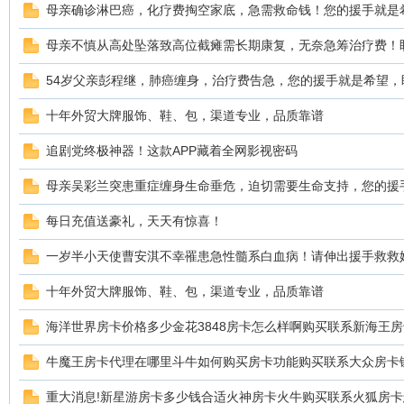
母亲确诊淋巴癌，化疗费掏空家底，急需救命钱！您的援手就是
母亲不慎从高处坠落致高位截瘫需长期康复，无奈急筹治疗费！
54岁父亲彭程继，肺癌缠身，治疗费告急，您的援手就是希望，
鼠
十年外贸大牌服饰、鞋、包，渠道专业，品质靠谱
追剧党终极神器！这款APP藏着全网影视密码
母亲吴彩兰突患重症缠身生命垂危，迫切需要生命支持，您的援
每日充值送豪礼，天天有惊喜！
一岁半小天使曹安淇不幸罹患急性髓系白血病！请伸出援手救救
窝
十年外贸大牌服饰、鞋、包，渠道专业，品质靠谱
海洋世界房卡价格多少金花3848房卡怎么样啊购买联系新海王
牛魔王房卡代理在哪里斗牛如何购买房卡功能购买联系大众房卡
重大消息!新星游房卡多少钱合适火神房卡火牛购买联系火狐房