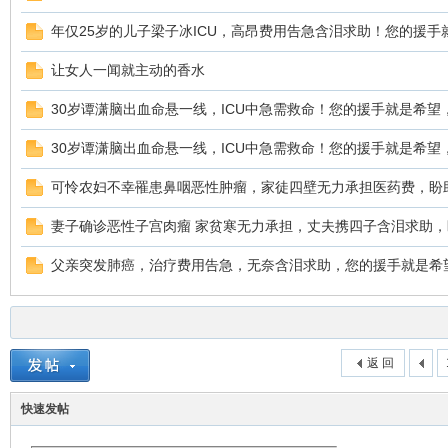
年仅25岁的儿子梁子冰ICU，高昂费用告急含泪求助！您的援手
让女人一闻就主动的香水
30岁谭潇脑出血命悬一线，ICU中急需救命！您的援手就是希望
30岁谭潇脑出血命悬一线，ICU中急需救命！您的援手就是希望
可怜农妇不幸罹患鼻咽恶性肿瘤，家徒四壁无力承担医药费，盼
妻子确诊恶性子宫肉瘤 家贫寒无力承担，丈夫携四子含泪求助，
父亲突发肺癌，治疗费用告急，无奈含泪求助，您的援手就是希
返 回
快速发帖