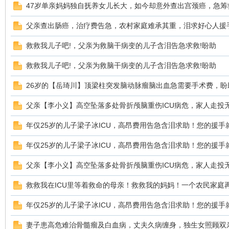
47岁单亲妈妈独自抚养女儿长大，如今却意外查出宫颈癌，急筹
父亲查出肠癌，治疗费告急，农村家庭难承其重，泪求好心人援
救救我儿子吧!，父亲为救脑干病变的儿子含泪告急求救!盼助
鼠
救救我儿子吧!，父亲为救脑干病变的儿子含泪告急求救!盼助
26岁的【岳琦川】顶梁柱突发脑动脉瘤脑出血急需要手术费，盼
父亲【李小义】高空坠落多处骨折颅脑重伤ICU病危，家人走投
年仅25岁的儿子梁子冰ICU，高昂费用告急含泪求助！您的援手
年仅25岁的儿子梁子冰ICU，高昂费用告急含泪求助！您的援手
窝
父亲【李小义】高空坠落多处骨折颅脑重伤ICU病危，家人走投
救救我在ICU里等着救命的母亲！救救我的妈妈！一个农民家庭
年仅25岁的儿子梁子冰ICU，高昂费用告急含泪求助！您的援手
妻子患高危难治骨髓瘤及白血病，丈夫久病缠身，独生女照顾双