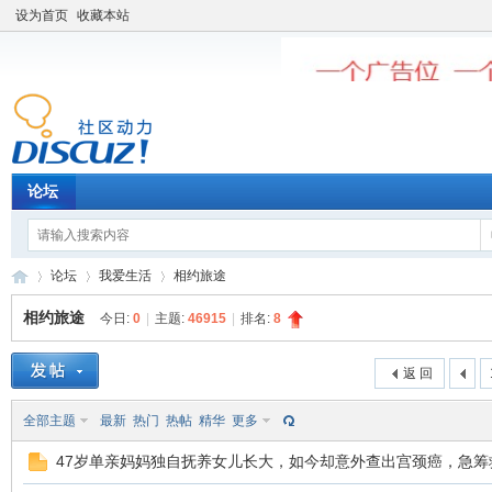
设为首页
收藏本站
论坛
论坛
我爱生活
相约旅途
相约旅途
今日:
0
|
主题:
46915
|
排名:
8
老
»
›
›
返 回
全部主题
最新
热门
热帖
精华
更多
47岁单亲妈妈独自抚养女儿长大，如今却意外查出宫颈癌，急筹