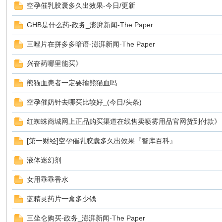
空孕催乳胶囊多久出效果-今日/更新
GHB是什么药-政务_澎湃新闻-The Paper
三唑片在拼多多暗语-澎湃新闻-The Paper
鼠
兴奋药哪里能买》
熊猫血患者一定要输熊猫血吗
空孕催奶针去哪买比较好_(今日/头条)
红蜘蛛商城网上正品购买渠道在线售卖喷雾用品官网货到付款》
[第一财经]空孕催乳胶囊多久出效果『智库百科』
窝
液体迷幻剂
女用乖乖香水
蓝精灵药片一盒多少钱
三坐仑购买-政务_澎湃新闻-The Paper