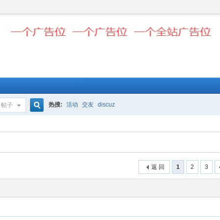
热搜:
活动
交友
discuz
帖子
搜
索
返 回
1
2
3