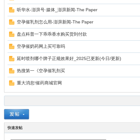
听华水-澎湃号·媒体_澎湃新闻-The Paper
空孕催乳剂怎么用-澎湃新闻-The Paper
盘点科普一下乖乖香水购买货到付款
空孕催奶药网上买可靠吗
延时喷剂哪个牌子正规效果好_2025已更新(今日/更新)
热搜第一《空孕催乳剂买
重大消息!催药商城官网
快速发帖