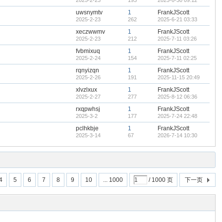
2025-2-23
193
2025-6-30 09:12
uwsnymtv
1
FrankJScott
2025-2-23
262
2025-6-21 03:33
xeczwwmv
1
FrankJScott
2025-2-23
212
2025-7-11 03:26
fvbmixuq
1
FrankJScott
2025-2-24
154
2025-7-11 02:25
rqnyizqn
1
FrankJScott
2025-2-26
191
2025-11-15 20:49
xlvzlxux
1
FrankJScott
2025-2-27
277
2025-8-12 06:36
rxqpwhsj
1
FrankJScott
2025-3-2
177
2025-7-24 22:48
pclhkbje
1
FrankJScott
2025-3-14
67
2026-7-14 10:30
4
5
6
7
8
9
10
... 1000
/ 1000 页
下一页