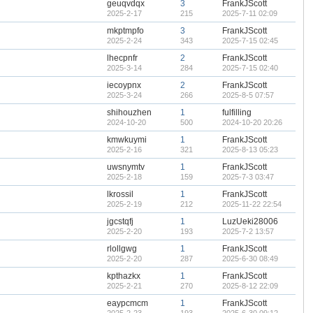
geuqvdqx
3
FrankJScott
2025-2-17
215
2025-7-11 02:09
mkptmpfo
3
FrankJScott
2025-2-24
343
2025-7-15 02:45
lhecpnfr
2
FrankJScott
2025-3-14
284
2025-7-15 02:40
iecoypnx
2
FrankJScott
2025-3-24
266
2025-8-5 07:57
shihouzhen
1
fulfilling
2024-10-20
500
2024-10-20 20:26
kmwkuymi
1
FrankJScott
2025-2-16
321
2025-8-13 05:23
uwsnymtv
1
FrankJScott
2025-2-18
159
2025-7-3 03:47
lkrossil
1
FrankJScott
2025-2-19
212
2025-11-22 22:54
jgcstqfj
1
LuzUeki28006
2025-2-20
193
2025-7-2 13:57
rlollgwg
1
FrankJScott
2025-2-20
287
2025-6-30 08:49
kpthazkx
1
FrankJScott
2025-2-21
270
2025-8-12 22:09
eaypcmcm
1
FrankJScott