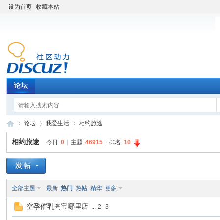
设为首页
收藏本站
论坛
论坛
我爱生活
相约旅途
相约旅途
今日:
0
|
主题:
46915
|
排名:
10
老
»
›
›
全部主题
最新
热门
热帖
精华
更多
空孕催乳淘宝哪里店
...
2
3