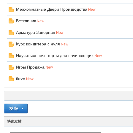
Межкомнатные Двери Производства
New
Ветклиник
New
Арматура Запорная
New
Курс кондитера с нуля
New
Научиться печь торты для начинающих
New
Игры Продажа
New
tkrzo
New
快速发帖