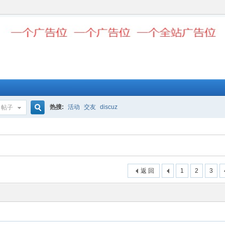
热搜:
活动
交友
discuz
帖子
搜
索
返 回
1
2
3