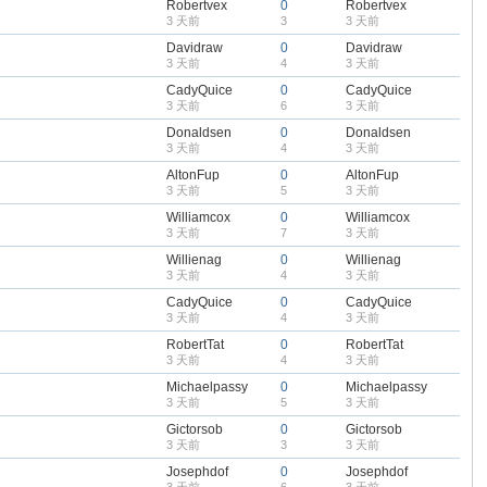
Robertvex
0
Robertvex
3 天前
3
3 天前
Davidraw
0
Davidraw
3 天前
4
3 天前
CadyQuice
0
CadyQuice
3 天前
6
3 天前
Donaldsen
0
Donaldsen
3 天前
4
3 天前
AltonFup
0
AltonFup
3 天前
5
3 天前
Williamcox
0
Williamcox
3 天前
7
3 天前
Willienag
0
Willienag
3 天前
4
3 天前
CadyQuice
0
CadyQuice
3 天前
4
3 天前
RobertTat
0
RobertTat
3 天前
4
3 天前
Michaelpassy
0
Michaelpassy
3 天前
5
3 天前
Gictorsob
0
Gictorsob
3 天前
3
3 天前
Josephdof
0
Josephdof