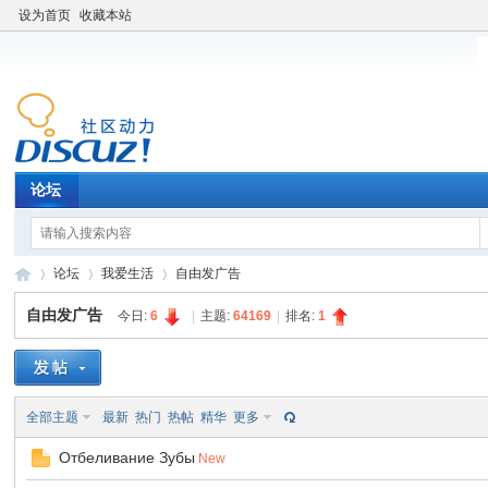
设为首页
收藏本站
论坛
论坛
我爱生活
自由发广告
自由发广告
今日:
6
|
主题:
64169
|
排名:
1
老
»
›
›
全部主题
最新
热门
热帖
精华
更多
Отбеливание Зубы
New