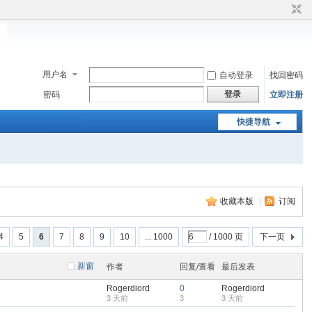
用户名
自动登录
找回密码
登录
密码
立即注册
快捷导航
收藏本版
|
订阅
4
5
6
7
8
9
10
... 1000
/ 1000 页
下一页
新窗
作者
回复/查看
最后发表
Rogerdiord
0
Rogerdiord
3 天前
3
3 天前