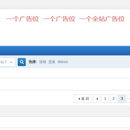
热搜:
活动
交友
discuz
帖子
搜
索
返 回
1
2
3