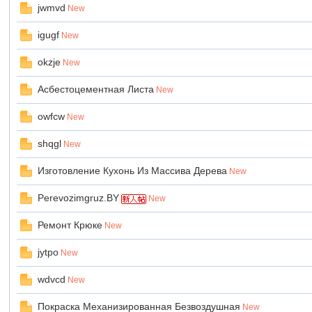
jwmvd
New
igugf
New
okzje
鼠
New
Асбестоцементная Листа
New
owfcw
New
shqgl
New
Изготовление Кухонь Из Массива Дерева
New
Perevozimgruz.BY
New
窝
Ремонт Крюке
New
jytpo
New
wdvcd
New
Покраска Механизированная Безвоздушная
New