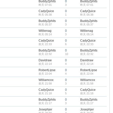
BuddyZphits
0
BuddyZphits
昨天 07:01
3
昨天 07:01
CadyQuice
0
CadyQuice
昨天 05:38
1
昨天 05:38
BuddyZphits
0
BuddyZphits
昨天 05:37
3
昨天 05:37
Willienag
0
Willienag
昨天 05:14
3
昨天 05:14
CadyQuice
0
CadyQuice
前天 22:33
6
前天 22:33
BuddyZphits
0
BuddyZphits
前天 22:32
10
前天 22:32
Davidraw
0
Davidraw
前天 22:14
4
前天 22:14
RobertLipse
0
RobertLipse
前天 22:04
4
前天 22:04
Williamcox
0
Williamcox
前天 21:58
3
前天 21:58
CadyQuice
0
CadyQuice
前天 21:18
5
前天 21:18
BuddyZphits
0
BuddyZphits
前天 21:17
3
前天 21:17
Josephjer
0
Josephjer