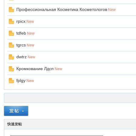
Профессиональная Косметика Косметологов
New
rpicx
New
tdfeb
New
tgrcs
New
dwtrz
New
Кромкование Лдсп
New
fplgy
New
快速发帖