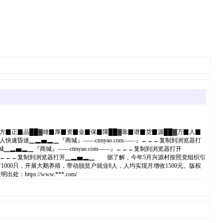
▉方▉正▉品██▓雄▉厚▉资▉金▉保▉障██▓靠▉谱▉货▉源██▓万▉人▉
速昏迷▁▂▅▂▁『商城』——ctmyao.com——』←←←复制到浏览器打
▅▂▁『商城』——ctmyao.com——』←←←复制到浏览器打开
—』←←←复制到浏览器打开▁▂▅▂▁ 据了解，今年5月兴源村按照党组织引
000只，开展大鹅养殖，带动脱贫户就业8人，人均实现月增收1500元。版权
://www.***.com/