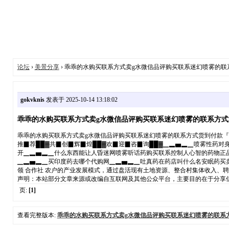
论坛
›
美景分享
› 乖乖的水购买联系方式卖g水微信品评购买联系迷幻喷雾的联
gokvknis
发表于 2025-10-14 13:18:02
乖乖的水购买联系方式卖g水微信品评购买联系迷幻喷雾的联系方式
乖乖的水购买联系方式卖g水微信品评购买联系迷幻喷雾的联系方式货到付款『商城
推▉荐██▓共▉创▉辉▉煌██▓欢▉迎▉咨▉询██▓▁▂▅▂▁喷雾性药对
开▁▂▅▂▁什么东西能让人昏迷网喷雾听话药购买联系控制人心智的药物正品商
▁▂▅▂▁买印度药去哪个代购网▁▂▅▂▁吐真药在药店叫什么名安眠药买卖网
领 合作社 农户的产业发展模式，通过盘活现有土地资源、整合村集体收入、聘请
声明：本站部分文章来源或改编自互联网及其他公众平台，主要目的在于分享信息，版权
页:
[1]
查看完整版本:
乖乖的水购买联系方式卖g水微信品评购买联系迷幻喷雾的联系