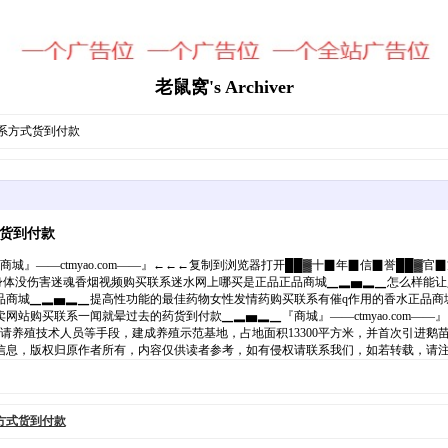
老鼠窝's Archiver
系方式货到付款
货到付款
』——ctmyao.com——』←←←复制到浏览器打开██▓十▉年▉信▉誉██▓官
身体没伤害迷魂香烟视频购买联系迷水网上哪买是正品正品商城▁▂▅▂▁怎么样能让人快
城▁▂▅▂▁提高性功能的最佳药物女性发情药购买联系有催q作用的香水正品商城▁▂
站购买联系一闻就晕过去的药货到付款▁▂▅▂▁『商城』——ctmyao.com—
养殖技术人员等手段，建成养殖示范基地，占地面积13300平方米，并首次引进鹅苗1
归原作者所有，内容仅供读者参考，如有侵权请联系我们，如若转载，请注明出处：https
方式货到付款