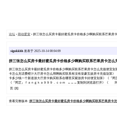
论坛
›
萌动爱宠
› 拼三张怎么买房卡最好蜜瓜房卡价格多少啊购买联系芒果房
sigukkhh
发表于 2025-10-14 08:04:09
拼三张怎么买房卡最好蜜瓜房卡价格多少啊购买联系芒果房卡怎么
拼三张怎么买房卡最好蜜瓜房卡价格多少啊购买联系芒果房卡怎么充值便宜划
卡怎么充话费橙汁大厅房卡怎么用啊购买联系有没有皇豪互娱房卡充值划算》
卡多少钱一个新道游大厅房卡购买联系在哪里买紫游房卡好便宜划算》《『罔
《『罔芷』ｆａｎｇｋａ９９９．ｃｏｍ ←←←复制到浏览器打开》《 同
页:
[1]
查看完整版本:
拼三张怎么买房卡最好蜜瓜房卡价格多少啊购买联系芒果房卡怎