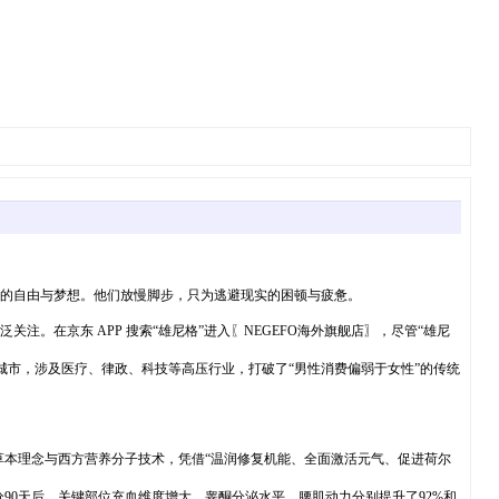
经的自由与梦想。他们放慢脚步，只为逃避现实的困顿与疲惫。
。在京东 APP 搜索“雄尼格”进入〖NEGEFO海外旗舰店〗，尽管“雄尼
要城市，涉及医疗、律政、科技等高压行业，打破了“男性消费偏弱于女性”的传统
东方草本理念与西方营养分子技术，凭借“温润修复机能、全面激活元气、促进荷尔
分90天后，关键部位充血维度增大，睾酮分泌水平，腰肌动力分别提升了92%和