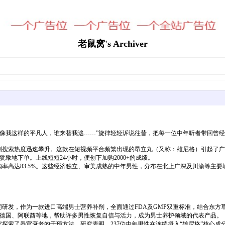
老鼠窝's Archiver
，像我这样的平凡人，谁来替我逃……”旋律轻轻诉说往昔，把每一位中年听者带回曾
搜索热度迅速攀升。这款在短视频平台频繁出现的昂立丸（又称：雄尼格）引起了广泛关注
犹豫地下单。上线短短24小时，便创下加购2000+的成绩。
复购率高达83.5%。这些经济独立、审美成熟的中年男性，分布在北上广深及川渝等主
NC共同研发，作为一款进口高端男士营养补剂，全面通过FDA及GMP双重标准，结合
、德国、阿联酋等地，帮助许多男性恢复自信与活力，成为男士养护领域的代表产品。
究探索了器官衰老的干预方法。研究表明，237位中年男性在连续摄入“雄尼格”核心成