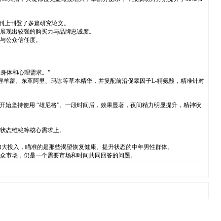
期刊上刊登了多篇研究论文。
品展现出较强的购买力与品牌忠诚度。
位与公众信任度。
的身体和心理需求。”
淫羊藿、东革阿里、玛咖等草本精华，并复配前沿促睾因子L-精氨酸，精准针对
开始坚持使用 “雄尼格”。一段时间后，效果显著，夜间精力明显提升，精神状
、状态维稳等核心需求上。
台正在加大投入，瞄准的是那些渴望恢复健康、提升状态的中年男性群体。
大众市场，仍是一个需要市场和时间共同回答的问题。