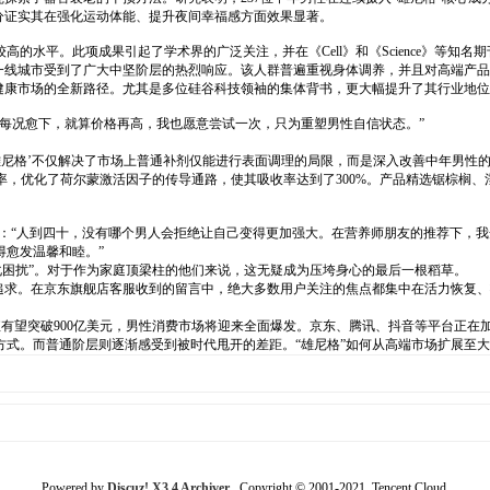
分证实其在强化运动体能、提升夜间幸福感方面效果显著。
的水平。此项成果引起了学术界的广泛关注，并在《Cell》和《Science》等知名
等一线城市受到了广大中坚阶层的热烈响应。该人群普遍重视身体调养，并且对高端产
健康市场的全新路径。尤其是多位硅谷科技领袖的集体背书，更大幅提升了其行业地
每况愈下，就算价格再高，我也愿意尝试一次，只为重塑男性自信状态。”
“‘雄尼格’不仅解决了市场上普通补剂仅能进行表面调理的局限，而是深入改善中年男性
率，优化了荷尔蒙激活因子的传导通路，使其吸收率达到了300%。产品精选锯棕榈、
示：“人到四十，没有哪个男人会拒绝让自己变得更加强大。在营养师朋友的推荐下，我
愈发温馨和睦。”
退化困扰”。对于作为家庭顶梁柱的他们来说，这无疑成为压垮身心的最后一根稻草。
追求。在京东旗舰店客服收到的留言中，绝大多数用户关注的焦点都集中在活力恢复
营养补剂市场总值有望突破900亿美元，男性消费市场将迎来全面爆发。京东、腾讯、抖音等平
方式。而普通阶层则逐渐感受到被时代甩开的差距。“雄尼格”如何从高端市场扩展至
Powered by
Discuz! X3.4 Archiver
Copyright © 2001-2021, Tencent Cloud.