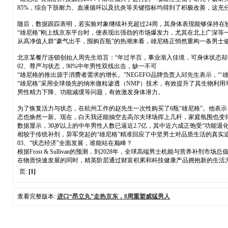
85%，综合下肢耐力、血液循环以及抗炎等关键指标均得到了积极改善，这充
随后，数据跟踪表明，若实验对象继续补充超过24周，其身体表现能够保持在较高
“雄尼格”刚上线京东平台时，便表现出强劲的市场爆发力，尤其在北上广深
从高净值人群“豪气出手，囤购百瓶”的热潮来看，雄尼格正悄然重构一条男士
北京某餐厅连锁创始人周先生坦言：“年过半百，事业渐入佳境，可身体状态却
02、尊严与状态，90%中年男性双线出击，缺一不可
“雄尼格的推出源于消费者需求的增长。”NEGEFO品牌负责人邱先生表示，
“雄尼格”采用全球领先的纳米微粒渗透（NMP）技术，有效提升了其生物利用
男性精力下降、功能减缓等问题，有效激发身体潜力。
为了恢复活力与状态，在杭州工作的赵先生一次性购买了6瓶“雄尼格”。他表
态也焕然一新。现在，白天我还能抽空去高尔夫球场挥上几杆，家庭氛围也变得
数据显示，30岁以上的中年男性人数已逼近2.7亿，其中近六成正饱受“功能
相较于传统补剂，异军突起的“雄尼格”精准回应了中坚男士对品质生活的真实
03、“状态经济”全面发展，谁能站在巅峰？
根据Frost & Sullivan的预测，到2028年，全球高端男士机能与
在物质快速发展的同时，精英阶层通过财富积累和科技健康产品拥抱新的生活
页:
[1]
查看完整版本:
进口“昂立丸”走热京东，8周重塑威猛男人