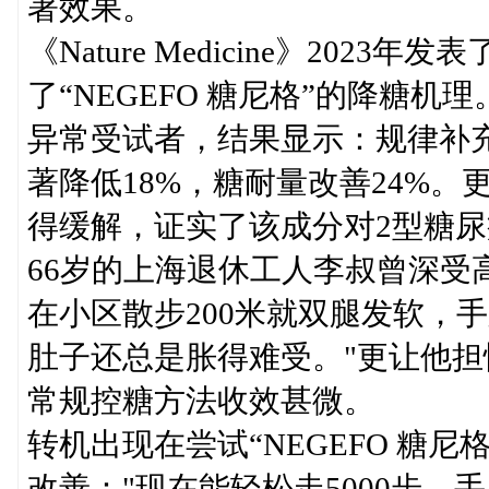
著效果。
《Nature Medicine》20
了“NEGEFO 糖尼格”的降糖机
异常受试者，结果显示：规律补
著降低18%，糖耐量改善24%
得缓解，证实了该成分对2型糖
66岁的上海退休工人李叔曾深受
在小区散步200米就双腿发软，
肚子还总是胀得难受。"更让他
常规控糖方法收效甚微。
转机出现在尝试“NEGEFO 糖
改善："现在能轻松走5000步