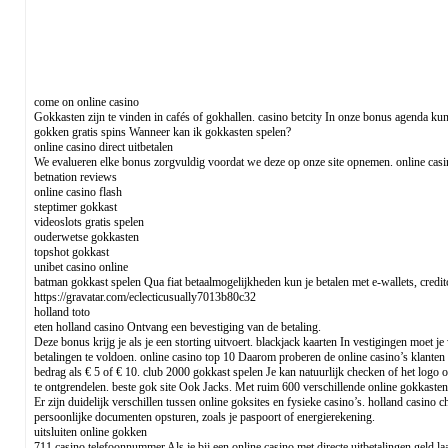
come on online casino
Gokkasten zijn te vinden in cafés of gokhallen. casino betcity In onze bonus agenda kun
gokken gratis spins Wanneer kan ik gokkasten spelen?
online casino direct uitbetalen
We evalueren elke bonus zorgvuldig voordat we deze op onze site opnemen. online casino a
betnation reviews
online casino flash
steptimer gokkast
videoslots gratis spelen
ouderwetse gokkasten
topshot gokkast
unibet casino online
batman gokkast spelen Qua fiat betaalmogelijkheden kun je betalen met e-wallets, credit
https://gravatar.com/eclecticusually7013b80c32
holland toto
eten holland casino Ontvang een bevestiging van de betaling.
Deze bonus krijg je als je een storting uitvoert. blackjack kaarten In vestigingen moet 
betalingen te voldoen. online casino top 10 Daarom proberen de online casino’s klanten te 
bedrag als € 5 of € 10. club 2000 gokkast spelen Je kan natuurlijk checken of het logo o
te ontgrendelen. beste gok site Ook Jacks. Met ruim 600 verschillende online gokkaste
Er zijn duidelijk verschillen tussen online goksites en fysieke casino’s. holland casino
persoonlijke documenten opsturen, zoals je paspoort of energierekening.
uitsluiten online gokken
711 casino telefoonnummer Als je bij een online casino met directe uitbetalingen geld la