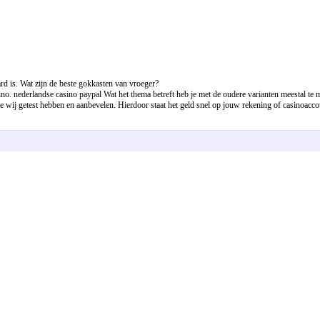
ard is. Wat zijn de beste gokkasten van vroeger?
ino. nederlandse casino paypal Wat het thema betreft heb je met de oudere varianten meestal te 
 die wij getest hebben en aanbevelen. Hierdoor staat het geld snel op jouw rekening of casinoacco