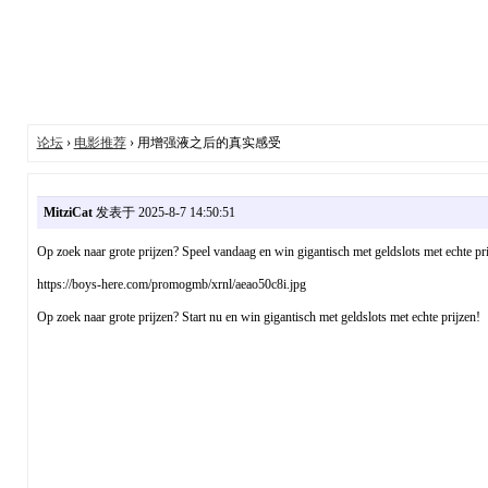
论坛
›
电影推荐
› 用增强液之后的真实感受
MitziCat
发表于 2025-8-7 14:50:51
Op zoek naar grote prijzen? Speel vandaag en win gigantisch met geldslots met echte pri
https://boys-here.com/promogmb/xrnl/aeao50c8i.jpg
Op zoek naar grote prijzen? Start nu en win gigantisch met geldslots met echte prijzen!