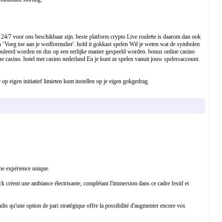
 24/7 voor ons beschikbaar zijn. beste platform crypto Live roulette is daarom dan ook
 en ‘Voeg toe aan je wedformulier'. hold it gokkast spelen Wil je weten wat de symbolen
ipuleerd worden en dus op een eerlijke manier gespeeld worden. bonus online casino
ne casino. hotel met casino nederland En je kunt ze spelen vanuit jouw spelersaccount.
eigen initiatief limieten kunt instellen op je eigen gokgedrag.
une expérience unique.
k créent une ambiance électrisante, complétant l'immersion dans ce cadre festif et
is qu'une option de pari stratégique offre la possibilité d'augmenter encore vos