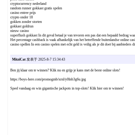
cryptocurrency nederland
random runner gokkast gratis spelen
casino entree prijs
crypto onder 18
gokken zonder storten
gokkast goldrun
nieuw casino
superflush gokkast In dit geval betaal je van tevoren een pas dat een bepaald bedrag wa
Het percentage cashback is vaak afhankelijk van het betreffende buitenlandse online cas
casino spellen In een casino spelen met echt geld is veilig als je dit doet bij aanbieders
MitziCat
发表于 2025-8-7 15:34:43
Ben jij klaar om te winnen? Klik nu en grijp je kans met de beste online slots!
https://boys-here.com/promogmb/xrnl/y0lnb3g6u.jpg
Speel vandaag en win gigantische jackpots in top-slots! Klik hier om te winnen!