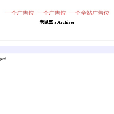
老鼠窝's Archiver
jzen!