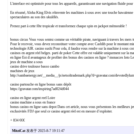
L'interface est optimisée pour tous les appareils, garantissant une navigation fluide po
En résumé, Aloha King Elvis réinvente les machines à sous avec une touche hawaïenne irré
spectaculaires au son des ukulélés.
Prenez part à cette fête tropicale et transformez chaque spin en jackpot mémorable !
bonus circus Vous vous sentez comme un véritable pirate, naviguant à travers les mers t
Pour le recevoir, vous devez reconstituer votre compte avec Cashlib pour le montant minim
technologie AIR. casino sushi Pour cela, il faudra vous rendre sur la machine à sous conc
casinos en argent réel belges. parti de poker Cette offre est valable uniquement sur la 
en ligne Est-il avantageux de profiter des bonus des casinos en ligne ? monacces loto Les
jeux de machine a sous
casino drive toulouse basso cambo
machines de jeux
http://sambaenergy.net/__media__/js/netsoltrademark.php?d=gravatar.com/devotedlyl
casino partouche en ligne bonus sans dépôt
https://gravatar.com/inspiring7ad024d044
casino en ligne argent reel Loire
casino machine a sous en france
bonus casino en ligne sans depot Dans cet article, nous vous présentons les meilleurs je
exclusivités FDJ que seul ce casino argent réel est en mesure d’exploiter.
+ 834 €€€
MitziCat
发表于 2025-8-7 19:11:47