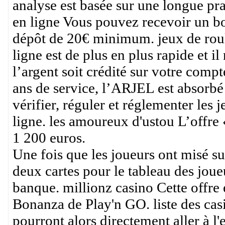
analyse est basée sur une longue pra
en ligne Vous pouvez recevoir un b
dépôt de 20€ minimum. jeux de roule
ligne est de plus en plus rapide et 
l’argent soit crédité sur votre com
ans de service, l’ARJEL est absorbé
vérifier, réguler et réglementer les 
ligne. les amoureux d'ustou L’offre
1 200 euros.
Une fois que les joueurs ont misé sur
deux cartes pour le tableau des joueu
banque. millionz casino Cette offre 
Bonanza de Play'n GO. liste des cas
pourront alors directement aller à l'e