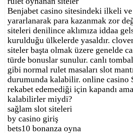
rulet oynanan siteler
Benjabet casino sitesindeki ilkeli v
yararlanarak para kazanmak zor deği
siteleri denilince aklımıza iddaa gels
kurulduğu ülkelerde yasaldır. clove
siteler başta olmak üzere genelde ca
türde bonuslar sunulur. canlı tombal
gibi normal rulet masaları slot mant
durumunda kalabilir. online casino 
rekabet edemediği için kapandı ama
kalabilirler miydi?
sağlam slot siteleri
by casino giriş
bets10 bonanza oyna