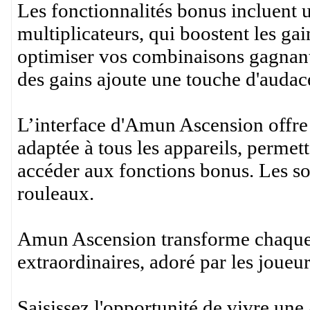
Les fonctionnalités bonus incluent 
multiplicateurs, qui boostent les ga
optimiser vos combinaisons gagnant
des gains ajoute une touche d'audac
L’interface d'Amun Ascension offre
adaptée à tous les appareils, permet
accéder aux fonctions bonus. Les so
rouleaux.
Amun Ascension transforme chaque s
extraordinaires, adoré par les joueu
Saisissez l'opportunité de vivre un