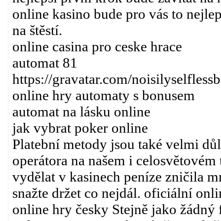
online kasino bude pro vás to nejlep
na štěstí.
online casina pro ceske hrace
automat 81
https://gravatar.com/noisilyselfless
online hry automaty s bonusem
automat na lásku online
jak vybrat poker online
Platební metody jsou také velmi dů
operátora na našem i celosvětovém 
vydělat v kasinech peníze zničila m
snažte držet co nejdál. oficiální onl
online hry česky Stejně jako žádný f