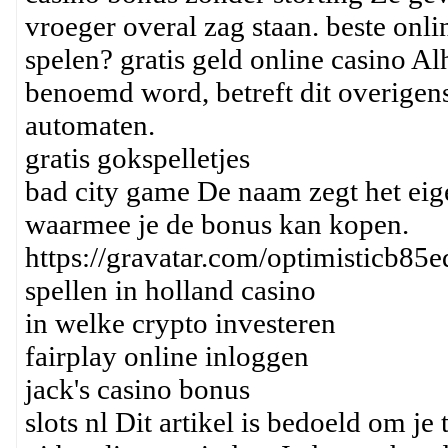
vroeger overal zag staan. beste onlin
spelen? gratis geld online casino A
benoemd word, betreft dit overigen
automaten.
gratis gokspelletjes
bad city game De naam zegt het eigen
waarmee je de bonus kan kopen.
https://gravatar.com/optimisticb85
spellen in holland casino
in welke crypto investeren
fairplay online inloggen
jack's casino bonus
slots nl Dit artikel is bedoeld om je