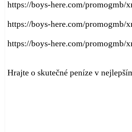
https://boys-here.com/promogmb/xr
https://boys-here.com/promogmb/x
https://boys-here.com/promogmb/x
Hrajte o skutečné peníze v nejlepš