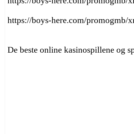
https://boys-here.com/promogmb/x
https://boys-here.com/promogmb/x
De beste online kasinospillene og sp