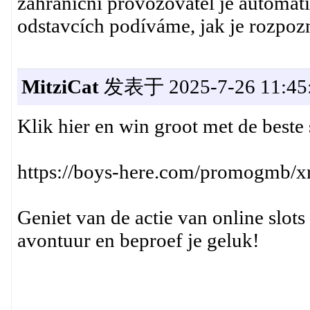
zahraniční provozovatel je automati
odstavcích podíváme, jak je rozpozn
MitziCat
发表于 2025-7-26 11:45
Klik hier en win groot met de beste
https://boys-here.com/promogmb/x
Geniet van de actie van online slots
avontuur en beproef je geluk!