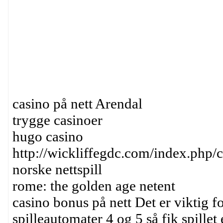
casino på nett Arendal
trygge casinoer
hugo casino
http://wickliffegdc.com/index.php
norske nettspill
rome: the golden age netent
casino bonus på nett Det er viktig f
spilleautomater 4 og 5 så fik spillet