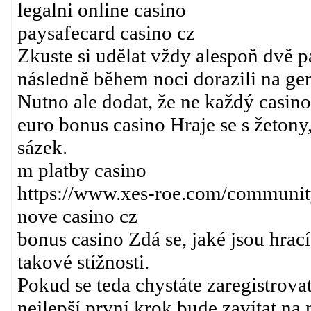
legalni online casino
paysafecard casino cz
Zkuste si udělat vždy alespoň dvě p
následně během noci dorazili na gen
Nutno ale dodat, že ne každý casino
euro bonus casino Hraje se s žetony,
sázek.
m platby casino
https://www.xes-roe.com/community
nove casino cz
bonus casino Zdá se, jaké jsou hra
takové stížnosti.
Pokud se teda chystáte zaregistrovat
nejlepší první krok bude zavítat na