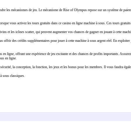
dre les mécanismes de jeu. Le mécanisme de Rise of Olympus repose sur un système de paiement 
lorsque vous activez les tours gratuits dans ce casino en ligne machine à sous. Ces tours gratui
vins et les icônes scatter, qui peuvent augmenter vos chances de gagner en jouant à cette machi
ous offrir des crédits supplémentaires pour jouer à cette machine à sous argent réel. En exploi
 ligne, offrant une expérience de jeu excitante et des chances de profits importants. Assurez-vo
us en ligne.
 sécurité, la conception, la fonction, les jeux et les bonus pour les membres. Il vous faudra ég
 à sous classiques.