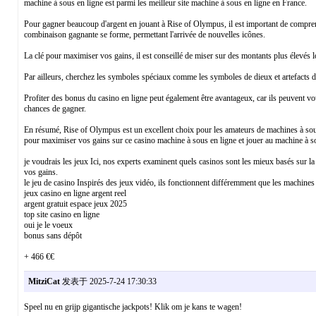
machine à sous en ligne est parmi les meilleur site machine à sous en ligne en France.
Pour gagner beaucoup d'argent en jouant à Rise of Olympus, il est important de compren
combinaison gagnante se forme, permettant l'arrivée de nouvelles icônes.
La clé pour maximiser vos gains, il est conseillé de miser sur des montants plus élevés 
Par ailleurs, cherchez les symboles spéciaux comme les symboles de dieux et artefacts di
Profiter des bonus du casino en ligne peut également être avantageux, car ils peuvent v
chances de gagner.
En résumé, Rise of Olympus est un excellent choix pour les amateurs de machines à sous en
pour maximiser vos gains sur ce casino machine à sous en ligne et jouer au machine à so
je voudrais les jeux Ici, nos experts examinent quels casinos sont les mieux basés sur la
vos gains.
le jeu de casino Inspirés des jeux vidéo, ils fonctionnent différemment que les machines
jeux casino en ligne argent reel
argent gratuit espace jeux 2025
top site casino en ligne
oui je le voeux
bonus sans dépôt
+ 466 €€
MitziCat
发表于 2025-7-24 17:30:33
Speel nu en grijp gigantische jackpots! Klik om je kans te wagen!