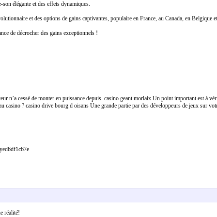
e-son élégante et des effets dynamiques.
utionnaire et des options de gains captivantes, populaire en France, au Canada, en Belgique et
nce de décrocher des gains exceptionnels !
eur n’a cessé de monter en puissance depuis. casino geant morlaix Un point important est à véri
 au casino ? casino drive bourg d oisans Une grande partie par des développeurs de jeux sur vo
ilyed6df1c67e
 réalité!