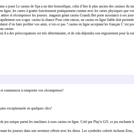
chine a jouer Le casino de Spa a un titre honorifique, celui d’être le plus ancien des casinos du
s en ligne, les cartes à gratter fonctionnent pratiquement comme avec les cartes physiques que v
tirer et récompenser les joueurs. magasin géant casino Grandz Bet porte assistance à ses joueurs
idement son wager. casino la chance Pour cette raison, un casino en ligne fiable doit permettre 
plaisir d’en faire profiter vos amis, n’est-ce pas ? casino en ligne acceptant les français C’est
au casino.
 où il a des préoccupations est très déterminante, et de cela dépendra son engouement pour la suit
nt et commencez à remporter vos récompenses!
ains exceptionnels en quelques clics!
de jeu unique parmi les machines à sous casino en ligne. Créé par Play'n GO, ce jeu enchante l
ant les joueurs dans une aventure céleste avec les dieux. Les symboles colorés incluent Zeus, 