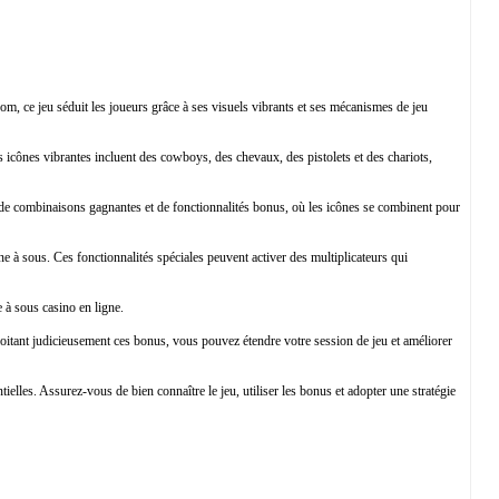
, ce jeu séduit les joueurs grâce à ses visuels vibrants et ses mécanismes de jeu
icônes vibrantes incluent des cowboys, des chevaux, des pistolets et des chariots,
e combinaisons gagnantes et de fonctionnalités bonus, où les icônes se combinent pour
ne à sous. Ces fonctionnalités spéciales peuvent activer des multiplicateurs qui
 à sous casino en ligne.
ploitant judicieusement ces bonus, vous pouvez étendre votre session de jeu et améliorer
lles. Assurez-vous de bien connaître le jeu, utiliser les bonus et adopter une stratégie