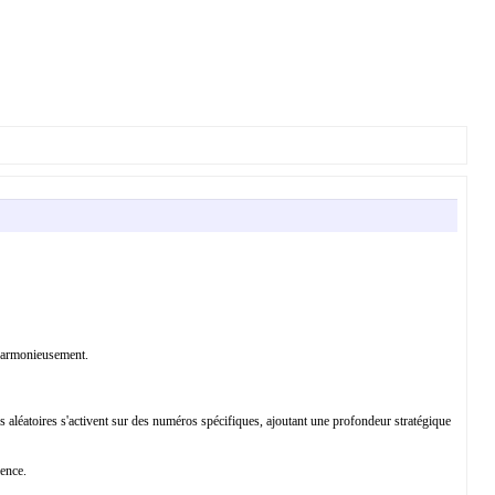
 harmonieusement.
 aléatoires s'activent sur des numéros spécifiques, ajoutant une profondeur stratégique
ience.