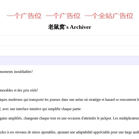
老鼠窝's Archiver
 moments inoubliables!
morables et des prix réels!
aniques modernes qui transporte les joueurs dans une arène où stratégie et hasard se rencontrent
 avec une interface intuitive qui simplifie chaque partie.
ins amplifiés, changeant chaque tour en une occasion d'atteindre le jackpot. Les multiplicateurs
âce à ses niveaux de mises ajustables, ajoutant une adaptabilité appréciable pour une large aud