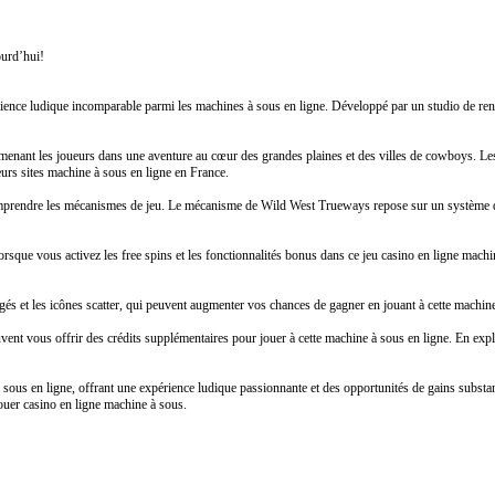
ourd’hui!
ence ludique incomparable parmi les machines à sous en ligne. Développé par un studio de renom
enant les joueurs dans une aventure au cœur des grandes plaines et des villes de cowboys. Les 
urs sites machine à sous en ligne en France.
comprendre les mécanismes de jeu. Le mécanisme de Wild West Trueways repose sur un système d
orsque vous activez les free spins et les fonctionnalités bonus dans ce jeu casino en ligne machi
s et les icônes scatter, qui peuvent augmenter vos chances de gagner en jouant à cette machine
peuvent vous offrir des crédits supplémentaires pour jouer à cette machine à sous en ligne. En ex
s en ligne, offrant une expérience ludique passionnante et des opportunités de gains substantie
ouer casino en ligne machine à sous.