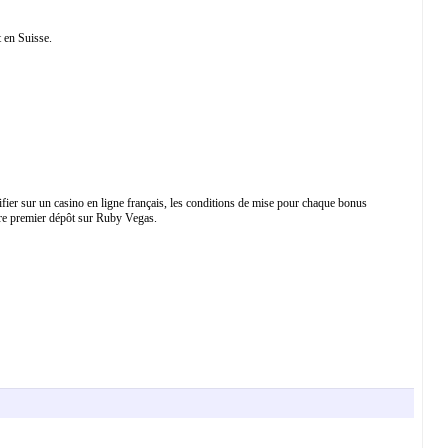
 en Suisse.
fier sur un casino en ligne français, les conditions de mise pour chaque bonus
tre premier dépôt sur Ruby Vegas.