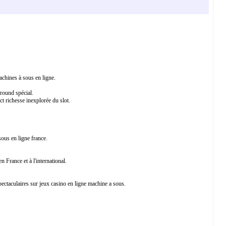
achines à sous en ligne.
 round spécial.
ct richesse inexplorée du slot.
ous en ligne france.
 France et à l'international.
ectaculaires sur jeux casino en ligne machine a sous.