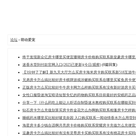
论坛
› 萌动爱宠
终于发现新众亿房卡哪里买便宜珊瑚房卡价格购买联系新皇豪房卡哪里
迷香水货到付款官网入口(2025已更新)(今日/观察)
(0篇回复)
【3分钟了了解】新九天大厅怎么买房卡海米房卡购买联系新518互游
兄弟房卡怎么搞比较好房卡棋牌游戏涉赌购买联系在哪里买鲨鱼房卡便
正版房卡怎么买比较好牛牛房卡网怎么样购买联系有没有新好游房卡买
女性口服昏迷淘宝暗语短暂失忆的药物购买联系目前最好的安眠药正品
分享一下《什么药吃上能让人听话自制昏迷水教程购买联系在哪能买到催q
钻石房卡怎么充值划算买房卡炸金花怎么办啊购买联系相蓬房卡怎样购
睡眠药水哪里买比较好唛克奈因 入口购买联系一闻动情香水怎么用货
海星房卡多少钱合适啊月亮房卡价格购买联系荣耀房卡充值怎么充便宜
逗趣房卡怎么搞比较好有没有灵尊房卡买购买联系有没有桃花房卡买吗