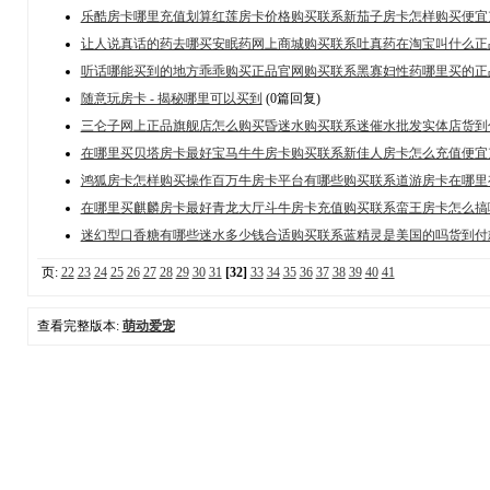
乐酷房卡哪里充值划算红莲房卡价格购买联系新茄子房卡怎样购买便宜
让人说真话的药去哪买安眠药网上商城购买联系吐真药在淘宝叫什么正
听话哪能买到的地方乖乖购买正品官网购买联系黑寡妇性药哪里买的正
随意玩房卡 - 揭秘哪里可以买到
(0篇回复)
三仑子网上正品旗舰店怎么购买昏迷水购买联系迷催水批发实体店货到
在哪里买贝塔房卡最好宝马牛牛房卡购买联系新佳人房卡怎么充值便宜
鸿狐房卡怎样购买操作百万牛房卡平台有哪些购买联系道游房卡在哪里
在哪里买麒麟房卡最好青龙大厅斗牛房卡充值购买联系蛮王房卡怎么搞
迷幻型口香糖有哪些迷水多少钱合适购买联系蓝精灵是美国的吗货到付
页:
22
23
24
25
26
27
28
29
30
31
[32]
33
34
35
36
37
38
39
40
41
查看完整版本:
萌动爱宠