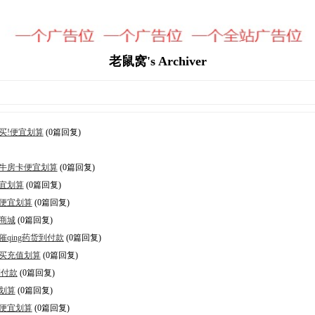
老鼠窝's Archiver
买!便宜划算
(0篇回复)
牛牛房卡便宜划算
(0篇回复)
宜划算
(0篇回复)
便宜划算
(0篇回复)
商城
(0篇回复)
ing药货到付款
(0篇回复)
买充值划算
(0篇回复)
到付款
(0篇回复)
划算
(0篇回复)
便宜划算
(0篇回复)