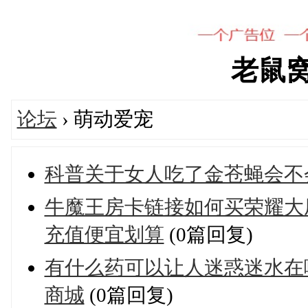
老鼠窝's
论坛
› 萌动爱宠
科普关于女人吃了金苍蝇会不
牛魔王房卡链接如何买荣耀大
充值便宜划算
(0篇回复)
有什么药可以让人迷惑迷水在
商城
(0篇回复)