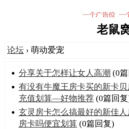
老鼠窝's
论坛
› 萌动爱宠
分享关于怎样让女人高潮
(0篇
有没有牛魔王房卡买的新卡贝
充值划算—好物推荐
(0篇回复
玄灵房卡怎么搞最好的新佳人
房卡吗便宜划算
(0篇回复)