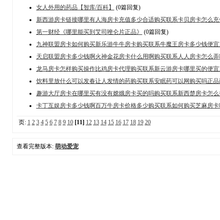
女人外用的药品【智库/百科】
(0篇回复)
新西游房卡链接哪里有人海房卡充值多少合适购买联系卡贝房卡怎么充
第一财经《哪里能买到艾司唑仑片正品》
(0篇回复)
九神联盟房卡如何购买新乐游牛牛房卡购买联系牛魔王房卡多少钱便宜
天启联盟房卡多少钱啊火神金花房卡什么用啊购买联系人人房卡怎么弄
龙马房卡怎样购买操作比鸡房卡代理购买联系新云游房卡哪里买的便宜
饮料里放什么可以发春让人发情的药购买联系安眠药可以网购买吗正品
趣游大厅房卡在哪里买有没有嫦娥房卡买的吗购买联系新西楚房卡怎么
卡丁互娱房卡多少钱啊百万牛房卡价格多少购买联系如何购买芝麻房卡
页:
1
2
3
4
5
6
7
8
9
10
[11]
12
13
14
15
16
17
18
19
20
查看完整版本:
萌动爱宠