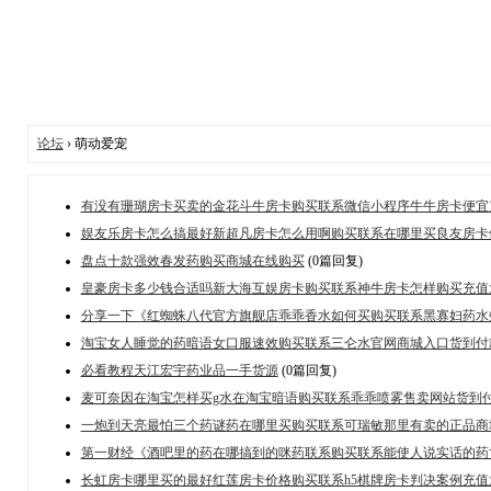
论坛
› 萌动爱宠
有没有珊瑚房卡买卖的金花斗牛房卡购买联系微信小程序牛牛房卡便宜充
娱友乐房卡怎么搞最好新超凡房卡怎么用啊购买联系在哪里买良友房卡
盘点十款强效春发药购买商城在线购买
(0篇回复)
皇豪房卡多少钱合适吗新大海互娱房卡购买联系神牛房卡怎样购买充值
分享一下《红蜘蛛八代官方旗舰店乖乖香水如何买购买联系黑寡妇药水
淘宝女人睡觉的药暗语女口服速效购买联系三仑水官网商城入口货到付款_
必看教程天江宏宇药业品一手货源
(0篇回复)
麦可奈因在淘宝怎样买g水在淘宝暗语购买联系乖乖喷雾售卖网站货到
一炮到天亮最怕三个药谜药在哪里买购买联系可瑞敏那里有卖的正品商城
第一财经《酒吧里的药在哪搞到的咪药联系购买联系能使人说实话的药
长虹房卡哪里买的最好红莲房卡价格购买联系h5棋牌房卡判决案例充值