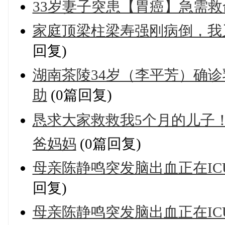
33岁妻子突患【胃癌】急需
家庭顶梁柱梁寿强刚病倒，我
回复)
湖南茶陵34岁（李平芳）确
助
(0篇回复)
恳求大家救救我5个月的儿子！
爸妈妈
(0篇回复)
母亲陈静鸣突发脑出血正在I
回复)
母亲陈静鸣突发脑出血正在I