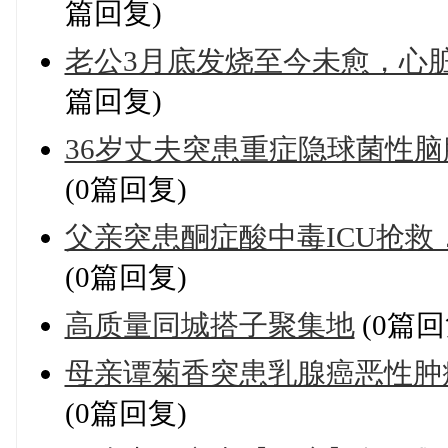
篇回复)
老公3月底发烧至今未愈，心
篇回复)
36岁丈夫突患重症隐球菌性
(0篇回复)
父亲突患酮症酸中毒ICU抢
(0篇回复)
高质量同城搭子聚集地
(0篇回
母亲谭菊香突患乳腺癌恶性肿
(0篇回复)