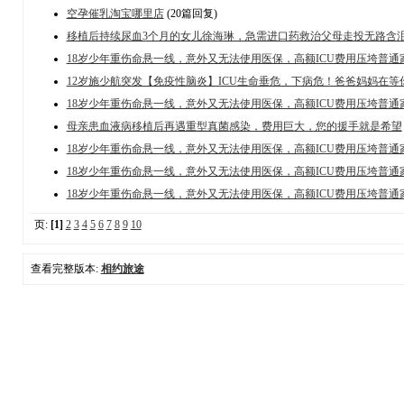
空孕催乳淘宝哪里店
(20篇回复)
移植后持续尿血3个月的女儿徐海琳，急需进口药救治父母走投无路含
18岁少年重伤命悬一线，意外又无法使用医保，高额ICU费用压垮普通
12岁施少航突发【免疫性脑炎】ICU生命垂危，下病危！爸爸妈妈在等
18岁少年重伤命悬一线，意外又无法使用医保，高额ICU费用压垮普通
母亲患血液病移植后再遇重型真菌感染，费用巨大，您的援手就是希望
18岁少年重伤命悬一线，意外又无法使用医保，高额ICU费用压垮普通
18岁少年重伤命悬一线，意外又无法使用医保，高额ICU费用压垮普通
18岁少年重伤命悬一线，意外又无法使用医保，高额ICU费用压垮普通
页:
[1]
2
3
4
5
6
7
8
9
10
查看完整版本:
相约旅途