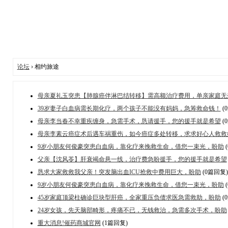
论坛
› 相约旅途
母亲夏礼玉突患【肺腺癌伴淋巴结转移】需高额治疗费用，单亲家庭无
39岁妻子白血病需长期化疗，两个孩子不能没有妈妈，急筹救命钱！
(
母亲李当春不幸重疾缠身，急需手术，恳请援手，您的援手就是希望
(
母亲李素云癌症术后遇车祸重伤，如今癌症多处转移，求求好心人救救
9岁小朋友何俊豪突患白血病，靠化疗来挽救生命，借您一束光，盼助
父亲【沈风苓】肝衰竭命悬一线，治疗费急盼援手，您的援手就是希望
恳求大家救救我父亲！突发脑出血ICU抢救中费用巨大，盼助
(0篇回复)
9岁小朋友何俊豪突患白血病，靠化疗来挽救生命，借您一束光，盼助
45岁家庭顶梁柱确诊巨块型肝癌，全家重压负债求医急需救助，盼助
(
24岁女孩，先天脑部畸形，疼痛不已，无钱救治，急需多次手术，盼助
重大消息!催药商城官网
(1篇回复)