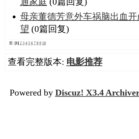
通家庭
(0篇回复)
母亲董德芳意外车祸脑出血开颅
望
(0篇回复)
页:
[1]
2
3
4
5
6
7
8
9
10
查看完整版本:
电影推荐
Powered by
Discuz! X3.4 Archive